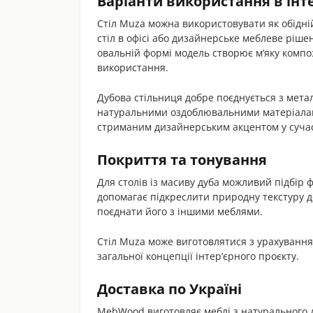
Варіанти використання в інте
Стіл Muza можна використовувати як обідній 
стіл в офісі або дизайнерське меблеве ріше
овальній формі модель створює м’яку компо
використання.
Дубова стільниця добре поєднується з метал
натуральними оздоблювальними матеріалам
стриманим дизайнерським акцентом у сучас
Покриття та тонування
Для столів із масиву дуба можливий підбір 
допомагає підкреслити природну текстуру д
поєднати його з іншими меблями.
Стіл Muza може виготовлятися з урахування
загальної концепції інтер’єрного проєкту.
Доставка по Україні
MebWood виготовляє меблі з натурального д