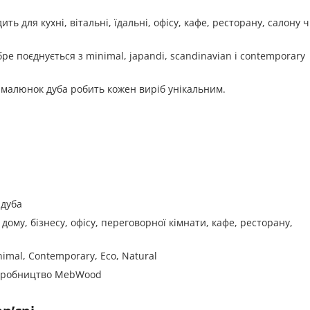
ить для кухні, вітальні, їдальні, офісу, кафе, ресторану, салону 
е поєднується з minimal, japandi, scandinavian і contemporary
алюнок дуба робить кожен виріб унікальним.
 дуба
, дому, бізнесу, офісу, переговорної кімнати, кафе, ресторану,
imal, Contemporary, Eco, Natural
виробництво MebWood