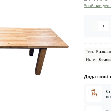
Знайшли деш
Тип:
Розкла
Ноги:
Дерев
Додаткові 
Ст
ві
те
ал