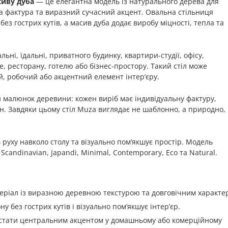
сиву дуба
— це елегантна модель із натурального дерева для
на фактура та виразний сучасний акцент. Овальна стільниця
ез гострих кутів, а масив дуба додає виробу міцності, тепла та
льні, їдальні, приватного будинку, квартири-студії, офісу,
е, ресторану, готелю або бізнес-простору. Такий стіл може
й, робочий або акцентний елемент інтер’єру.
 малюнок деревини: кожен виріб має індивідуальну фактуру,
кон. Завдяки цьому стіл Muza виглядає не шаблонно, а природно,
руху навколо столу та візуально пом’якшує простір. Модель
candinavian, Japandi, Minimal, Contemporary, Eco та Natural.
ріал із виразною деревною текстурою та довговічним характе
 без гострих кутів і візуально пом’якшує інтер’єр.
тати центральним акцентом у домашньому або комерційному