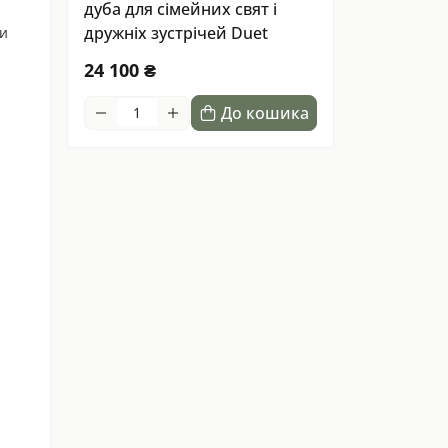
дуба для сімейних свят і
дружніх зустрічей Duet
чи
24 100 ₴
До кошика