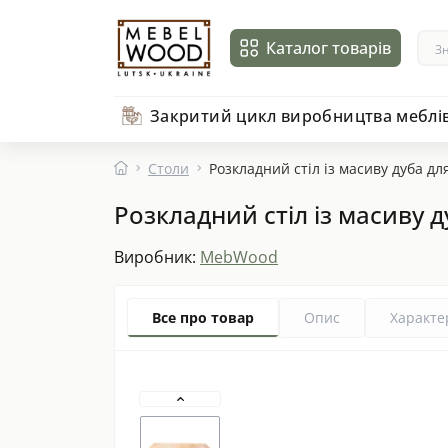
Каталог товарів
Закритий цикл виробництва меблі
Столи
Розкладний стіл із масиву дуба дл
Розкладний стіл із масиву д
Виробник:
MebWood
Все про товар
Опис
Характе