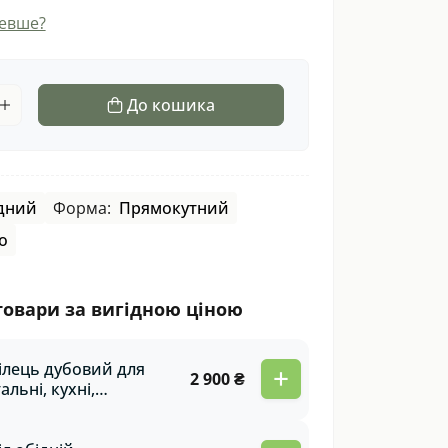
евше?
До кошика
дний
Форма:
Прямокутний
о
товари за вигідною ціною
ілець дубовий для
+
2 900 ₴
тальні, кухні,
раси, бесідки,
ьтанки, сауни, дачі