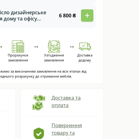
рев'яними
бовими вставками
ісло дизайнерське
+
6 800 ₴
ooklyn
я дому та офісу
яке із масиву дуба
olet
↣
↣
↣
Прорахунок
Узгодження
Доставка
замовлення
замовлення
додому
жимо за виконанням замовлення на всіх етапах від
еднього розрахунку до отримання меблів.
Доставка та
оплата
а
Повернення
товару та