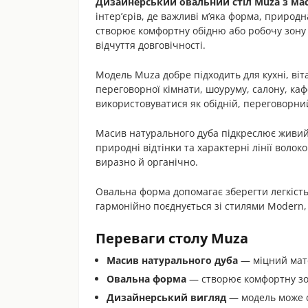
Дизайнерський овальний стіл Muza з ма
інтер’єрів, де важливі м’яка форма, природ
створює комфортну обідню або робочу зону б
відчуття довговічності.
Модель Muza добре підходить для кухні, віта
переговорної кімнати, шоуруму, салону, каф
використовуватися як обідній, переговорни
Масив натурального дуба підкреслює живий
природні відтінки та характерні лінії воло
виразно й органічно.
Овальна форма допомагає зберегти легкість 
гармонійно поєднується зі стилями Modern, S
Переваги столу Muza
Масив натурального дуба
— міцний мате
Овальна форма
— створює комфортну зону
Дизайнерський вигляд
— модель може с