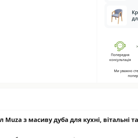
де
ду
Кр
Br
дл
м'
Vi
Попередня
консультація
Ми уважно сте
попер
Muza з масиву дуба для кухні, вітальні т