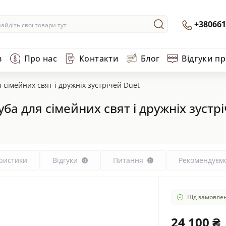
+380661
в
Про нас
Контакти
Блог
Відгуки п
я сімейних свят і дружніх зустрічей Duet
уба для сімейних свят і дружніх зустр
ристики
Відгуки
Питання
Рекомендуєм
0
0
Під замовлен
24 100 ₴