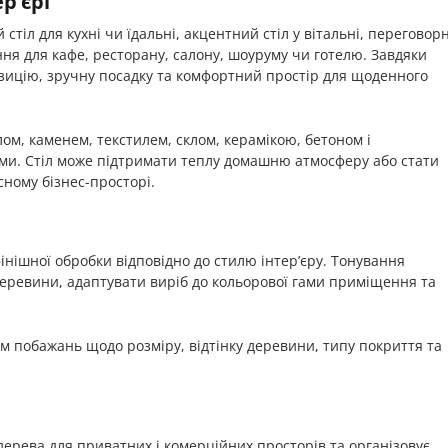
р’єрі
стіл для кухні чи їдальні, акцентний стіл у вітальні, переговор
ння для кафе, ресторану, салону, шоуруму чи готелю. Завдяки
зицію, зручну посадку та комфортний простір для щоденного
ом, каменем, текстилем, склом, керамікою, бетоном і
и. Стіл може підтримати теплу домашню атмосферу або стати
ному бізнес-просторі.
фінішної обробки відповідно до стилю інтер’єру. Тонування
еревини, адаптувати виріб до кольорової гами приміщення та
м побажань щодо розміру, відтінку деревини, типу покриття та
ерева для приватних і комерційних просторів та організовує