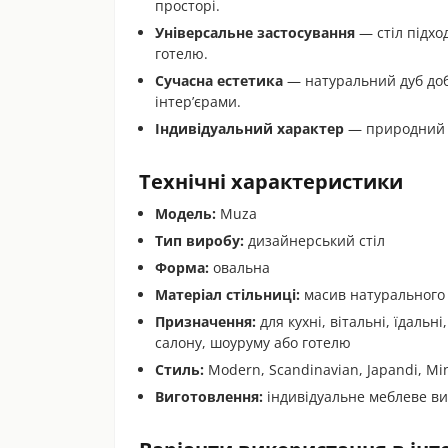
просторі.
Універсальне застосування
— стіл підход
готелю.
Сучасна естетика
— натуральний дуб добр
інтер’єрами.
Індивідуальний характер
— природний м
Технічні характеристики
Модель:
Muza
Тип виробу:
дизайнерський стіл
Форма:
овальна
Матеріал стільниці:
масив натурального
Призначення:
для кухні, вітальні, їдальні
салону, шоуруму або готелю
Стиль:
Modern, Scandinavian, Japandi, Min
Виготовлення:
індивідуальне меблеве 