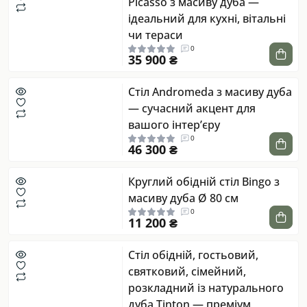
Picasso з масиву дуба —
ідеальний для кухні, вітальні
чи тераси
0
35 900 ₴
Стіл Andromeda з масиву дуба
— сучасний акцент для
вашого інтер’єру
0
46 300 ₴
Круглий обідній стіл Bingo з
масиву дуба Ø 80 см
0
11 200 ₴
Стіл обідній, гостьовий,
святковий, сімейний,
розкладний із натурального
дуба Tinton — преміум