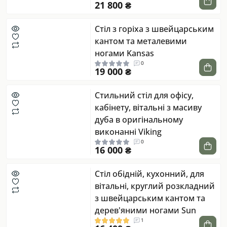
21 800 ₴
Стіл з горіха з швейцарським
кантом та металевими
ногами Kansas
0
19 000 ₴
Стильний стіл для офісу,
кабінету, вітальні з масиву
дуба в оригінальному
виконанні Viking
0
16 000 ₴
Стіл обідній, кухонний, для
вітальні, круглий розкладний
з швейцарським кантом та
дерев'яними ногами Sun
1