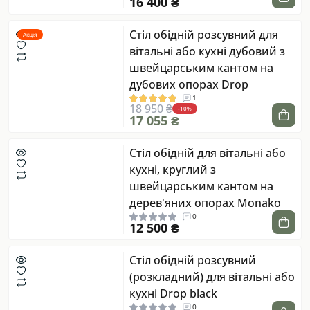
16 400 ₴
Стіл обідній розсувний для
Акція
вітальні або кухні дубовий з
швейцарським кантом на
дубових опорах Drop
1
18 950 ₴
-10%
17 055 ₴
Стіл обідній для вітальні або
кухні, круглий з
швейцарським кантом на
дерев'яних опорах Monako
0
12 500 ₴
Стіл обідній розсувний
(розкладний) для вітальні або
кухні Drop black
0