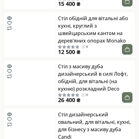
15 400 ₴
Стіл обідній для вітальні або
кухні, круглий з
швейцарським кантом на
дерев'яних опорах Monako
0
12 500 ₴
Стіл з масиву дуба
дизайнерський в силі Лофт,
обідній, для вітальні (на
кухню) розкладний Deco
0
26 400 ₴
Стіл дизайнерський
овальний, для вітальні, кухні,
для бізнесу з масиву дуба
Candi