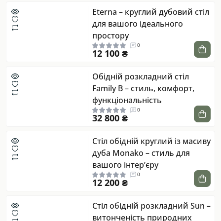
Eterna – круглий дубовий стіл
для вашого ідеального
простору
0
12 100 ₴
Обідній розкладний стіл
Family B – стиль, комфорт,
функціональність
0
32 800 ₴
Стіл обідній круглий із масиву
дуба Monako – стиль для
вашого інтер’єру
0
12 200 ₴
Стіл обідній розкладний Sun –
витонченість природних