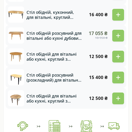
масиву дуба в
оригінальному виконанні
Viking
+
Стіл обідній, кухонний,
16 400 ₴
для вітальні, круглий
розкладний з
швейцарським кантом та
дерев'яними ногами Sun
+
17 055 ₴
Стіл обідній розсувний для
вітальні або кухні дубовий
18 950 ₴
з швейцарським кантом
на дубових опорах Drop
+
Стіл обідній для вітальні
12 500 ₴
або кухні, круглий з
швейцарським кантом на
дерев'яних опорах
Monako
+
Стіл обідній розсувний
15 400 ₴
(розкладний) для вітальні
або кухні Drop black
+
Стіл обідній для вітальні
12 500 ₴
або кухні, круглий з
швейцарським кантом на
дерев'яних опорах
Monako
↣
↣
↣