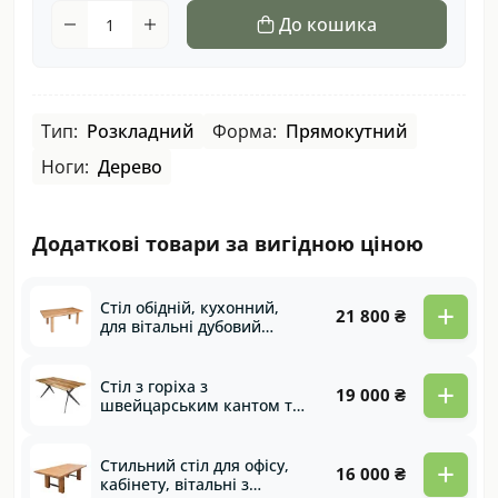
До кошика
Тип:
Розкладний
Форма:
Прямокутний
Ноги:
Дерево
Додаткові товари за вигідною ціною
+
Стіл обідній, кухонний,
21 800 ₴
для вітальні дубовий
розкладний з підставними
дерев'яними ногами
Family
+
Стіл з горіха з
19 000 ₴
швейцарським кантом та
металевими ногами
Kansas
+
Стильний стіл для офісу,
16 000 ₴
кабінету, вітальні з