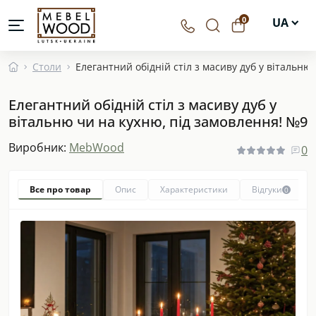
0
UA
EN
Столи
Елегантний обідній стіл з масиву дуб у вітальню
DE
Елегантний обідній стіл з масиву дуб у
PL
вітальню чи на кухню, під замовлення! №9
Виробник:
MebWood
0
Все про товар
Опис
Характеристики
Відгуки
0