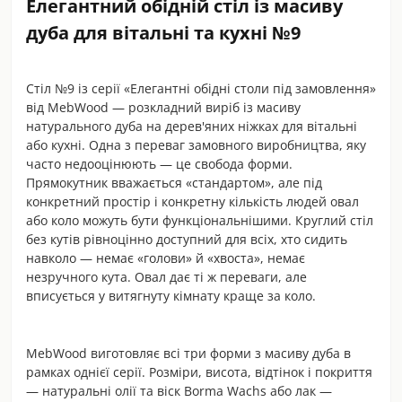
Елегантний обідній стіл із масиву
дуба для вітальні та кухні №9
Стіл №9 із серії «Елегантні обідні столи під замовлення»
від MebWood — розкладний виріб із масиву
натурального дуба на дерев'яних ніжках для вітальні
або кухні. Одна з переваг замовного виробництва, яку
часто недооцінюють — це свобода форми.
Прямокутник вважається «стандартом», але під
конкретний простір і конкретну кількість людей овал
або коло можуть бути функціональнішими. Круглий стіл
без кутів рівноцінно доступний для всіх, хто сидить
навколо — немає «голови» й «хвоста», немає
незручного кута. Овал дає ті ж переваги, але
вписується у витягнуту кімнату краще за коло.
MebWood виготовляє всі три форми з масиву дуба в
рамках однієї серії. Розміри, висота, відтінок і покриття
— натуральні олії та віск Borma Wachs або лак —