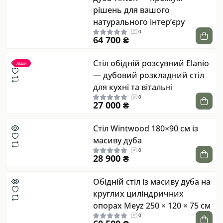
рішень для вашого
натурального інтер’єру
0
64 700 ₴
Стіл обідній розсувний Elanio
Акція
— дубовий розкладний стіл
для кухні та вітальні
0
27 000 ₴
Стіл Wintwood 180×90 см із
масиву дуба
0
28 900 ₴
Обідній стіл із масиву дуба на
круглих циліндричних
опорах Meyz 250 × 120 × 75 см
0