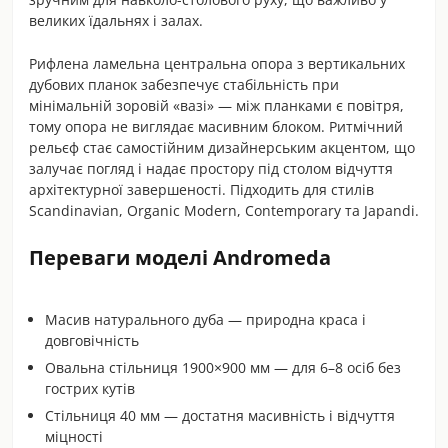
великих їдальнях і залах.
Рифлена ламельна центральна опора з вертикальних
дубових планок забезпечує стабільність при
мінімальній зоровій «вазі» — між планками є повітря,
тому опора не виглядає масивним блоком. Ритмічний
рельєф стає самостійним дизайнерським акцентом, що
залучає погляд і надає простору під столом відчуття
архітектурної завершеності. Підходить для стилів
Scandinavian, Organic Modern, Contemporary та Japandi.
Переваги моделі Andromeda
Масив натурального дуба — природна краса і
довговічність
Овальна стільниця 1900×900 мм — для 6–8 осіб без
гострих кутів
Стільниця 40 мм — достатня масивність і відчуття
міцності