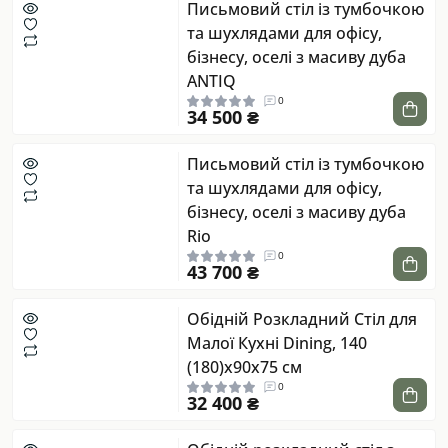
Письмовий стіл із тумбочкою
та шухлядами для офісу,
бізнесу, оселі з масиву дуба
ANTIQ
0
34 500 ₴
Письмовий стіл із тумбочкою
та шухлядами для офісу,
бізнесу, оселі з масиву дуба
Rio
0
43 700 ₴
Обідній Розкладний Стіл для
Малої Кухні Dining, 140
(180)х90х75 см
0
32 400 ₴