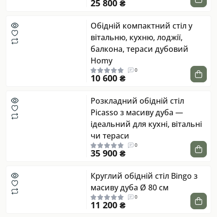
25 800 ₴
Обідній компактний стіл у
вітальню, кухню, лоджії,
балкона, тераси дубовий
Homy
0
10 600 ₴
Розкладний обідній стіл
Picasso з масиву дуба —
ідеальний для кухні, вітальні
чи тераси
0
35 900 ₴
Круглий обідній стіл Bingo з
масиву дуба Ø 80 см
0
11 200 ₴