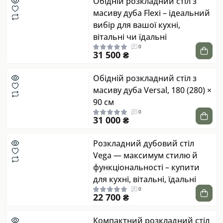
Обідній розкладний стіл з
масиву дуба Flexi – ідеальний
вибір для вашої кухні,
вітальні чи їдальні
0
31 500 ₴
Обідній розкладний стіл з
масиву дуба Versal, 180 (280) ×
90 см
0
31 000 ₴
Розкладний дубовий стіл
Vega — максимум стилю й
функціональності – купити
для кухні, вітальні, їдальні
0
22 700 ₴
Компактний розкладний стіл