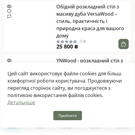
Обідній розкладний стіл з
масиву дуба VersaWood –
стиль, практичність і
природна краса для вашого
дому
0
25 800 ₴
YNWood - розкладний стіл з
масиву дуба, 165 (205)×90×75
Цей сайт використовує файли cookies для більш
см
комфортної роботи користувача. Продовжуючи
1
30 400 ₴
перегляд сторінок сайту, ви погоджуєтеся з
політикою використання файлів cookies.
Стіл Teron — розкладний
Детальніше
дубовий стіл для дому,
ресторану чи бізнесу —
Прийняти
0
0
індивідуальне виготовлення
Каталог
Головна
Закладки
Порівняти
Контакти
під ваш простір
0