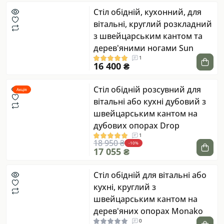
Стіл обідній, кухонний, для
вітальні, круглий розкладний
з швейцарським кантом та
дерев'яними ногами Sun
1
16 400 ₴
Стіл обідній розсувний для
Акція
вітальні або кухні дубовий з
швейцарським кантом на
дубових опорах Drop
1
18 950 ₴
-10%
17 055 ₴
Стіл обідній для вітальні або
кухні, круглий з
швейцарським кантом на
дерев'яних опорах Monako
0