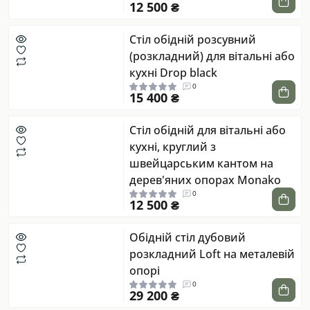
12 500 ₴
Стіл обідній розсувний
(розкладний) для вітальні або
кухні Drop black
0
15 400 ₴
Стіл обідній для вітальні або
кухні, круглий з
швейцарським кантом на
дерев'яних опорах Monako
0
12 500 ₴
Обідній стіл дубовий
розкладний Loft на металевій
опорі
0
29 200 ₴