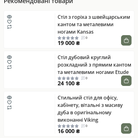
Рекомендовані товари
Стіл з горіха з швейцарським
кантом та металевими
ногами Kansas
0
19 000 ₴
Стіл дубовий круглий
розкладний з прямим кантом
та металевими ногами Etude
0
24 100 ₴
Стильний стіл для офісу,
кабінету, вітальні з масиву
дуба в оригінальному
виконанні Viking
0
16 000 ₴