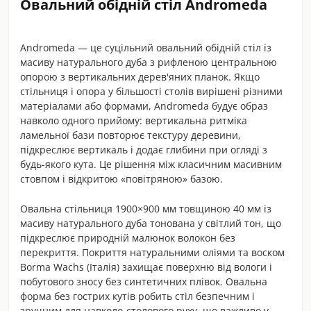
Овальний обідній стіл Andromeda
Andromeda — це суцільний овальний обідній стіл із
масиву натурального дуба з рифленою центральною
опорою з вертикальних дерев'яних планок. Якщо
стільниця і опора у більшості столів вирішені різними
матеріалами або формами, Andromeda будує образ
навколо одного прийому: вертикальна ритміка
ламельної бази повторює текстуру деревини,
підкреслює вертикаль і додає глибини при огляді з
будь-якого кута. Це рішення між класичним масивним
стовпом і відкритою «повітряною» базою.
Овальна стільниця 1900×900 мм товщиною 40 мм із
масиву натурального дуба тонована у світлий тон, що
підкреслює природній малюнок волокон без
перекриття. Покриття натуральними оліями та воском
Borma Wachs (Італія) захищає поверхню від вологи і
побутового зносу без синтетичних плівок. Овальна
форма без гострих кутів робить стіл безпечним і
зручним для навколо-столового руху, що важливо у