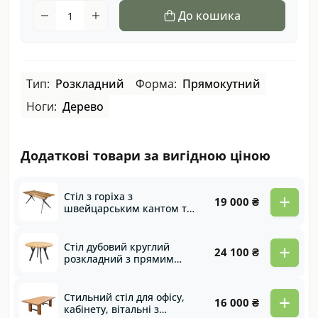
До кошика
Тип:
Розкладний
Форма:
Прямокутний
Ноги:
Дерево
Додаткові товари за вигідною ціною
+
Стіл з горіха з
19 000 ₴
швейцарським кантом та
металевими ногами
Kansas
+
Стіл дубовий круглий
24 100 ₴
розкладний з прямим
кантом та металевими
ногами Etude
+
Стильний стіл для офісу,
16 000 ₴
кабінету, вітальні з