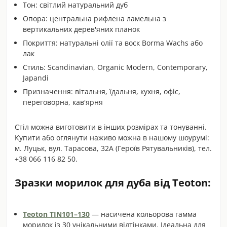
Тон: світлий натуральний дуб
Опора: центральна рифлена ламельна з
вертикальних дерев'яних планок
Покриття: натуральні олії та воск Borma Wachs або
лак
Стиль: Scandinavian, Organic Modern, Contemporary,
Japandi
Призначення: вітальня, їдальня, кухня, офіс,
переговорна, кав'ярня
Стіл можна виготовити в інших розмірах та тонуванні.
Купити або оглянути наживо можна в нашому шоурумі:
м. Луцьк, вул. Тарасова, 32А (Героїв Рятувальників), тел.
+38 066 116 82 50.
Зразки морилок для дуба від Teoton:
Teoton TIN101–130
— насичена кольорова гамма
морилок із 30 унікальними відтінками. Ідеальна для