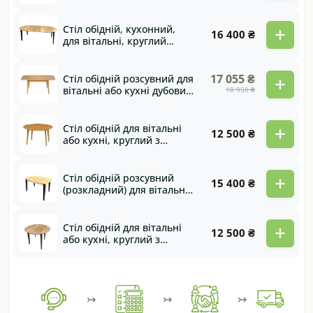
масиву дуба в
оригінальному виконанні
Viking
+
Стіл обідній, кухонний,
16 400 ₴
для вітальні, круглий
розкладний з
швейцарським кантом та
дерев'яними ногами Sun
+
17 055 ₴
Стіл обідній розсувний для
вітальні або кухні дубовий
18 950 ₴
з швейцарським кантом
на дубових опорах Drop
+
Стіл обідній для вітальні
12 500 ₴
або кухні, круглий з
швейцарським кантом на
дерев'яних опорах
Monako
+
Стіл обідній розсувний
15 400 ₴
(розкладний) для вітальні
або кухні Drop black
+
Стіл обідній для вітальні
12 500 ₴
або кухні, круглий з
швейцарським кантом на
дерев'яних опорах
Monako
↣
↣
↣