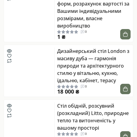
форм, розрахунок вартості за
Вашими індивідуальними
розмірами, власне
виробництво
0
1 ₴
Дизайнерський стіл London з
масиву дуба — гармонія
природи та архітектурного
стилю у вітальню, кухню,
їдальню, кабінет, терасу
0
18 000 ₴
Стіл обідній, розсувний
(розкладний) Litto, природне
тепло та витонченість у
вашому просторі
0