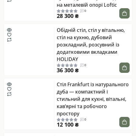
на металевій опорі Loftic
0
28 300 ₴
Обідній стіл, стіл у вітальню,
стіл на кухню, дубовий
розкладний, розсувний із
додатковими вкладками
HOLIDAY
0
36 300 ₴
Стіл Frankfurt із натурального
дуба — компактний і
стильний для кухні, вітальні,
кав’ярні та робочого
простору
0
12 100 ₴