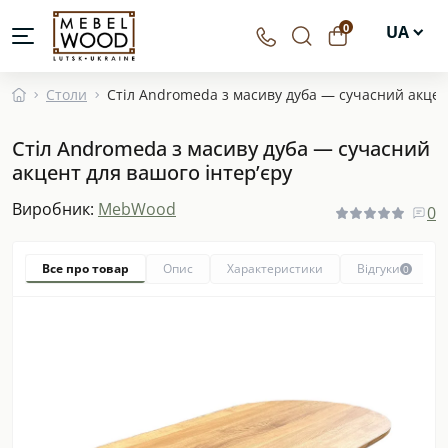
0
UA
EN
Столи
Стіл Andromeda з масиву дуба — сучасний акцен
DE
Стіл Andromeda з масиву дуба — сучасний
PL
акцент для вашого інтер’єру
Виробник:
MebWood
0
Все про товар
Опис
Характеристики
Відгуки
0