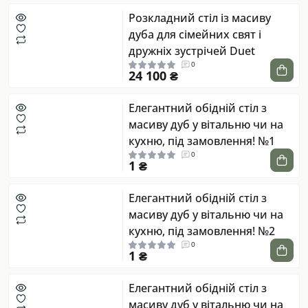
Розкладний стіл із масиву
дуба для сімейних свят і
дружніх зустрічей Duet
0
24 100 ₴
Елегантний обідній стіл з
масиву дуб у вітальню чи на
кухню, під замовлення! №1
0
1 ₴
Елегантний обідній стіл з
масиву дуб у вітальню чи на
кухню, під замовлення! №2
0
1 ₴
Елегантний обідній стіл з
масиву дуб у вітальню чи на