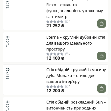
Flexo – стиль та
функціональність у кожному
сантиметрі!
0
21 252 ₴
Eterna – круглий дубовий стіл
для вашого ідеального
простору
0
12 100 ₴
Стіл обідній круглий із масиву
дуба Monako – стиль для
вашого інтер’єру
0
12 200 ₴
Стіл обідній розкладний Sun –
витонченість природних