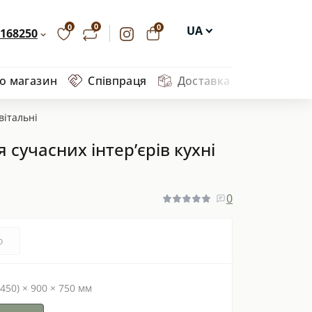
0
0
0
UA
168250
EN
ро магазин
Співпраця
Доставка та оплата
Ва
DE
PL
вітальні
сучасних інтер’єрів кухні
0
о
2450) × 900 × 750 мм