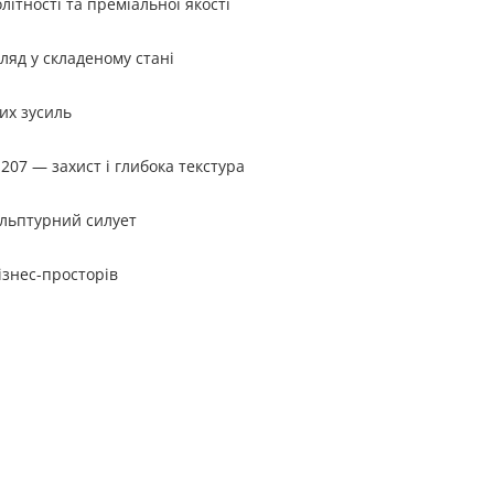
ітності та преміальної якості
ляд у складеному стані
их зусиль
207 — захист і глибока текстура
ульптурний силует
ізнес-просторів