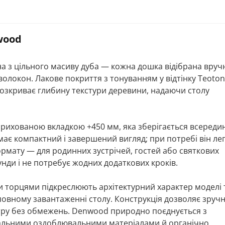
wood
 з цільного масиву дуба — кожна дошка відібрана вручн
локон. Лакове покриття з тонуванням у відтінку Teoton
розкриває глибину текстури деревини, надаючи столу
прихованою вкладкою +450 мм, яка зберігається всередин
 має компактний і завершений вигляд; при потребі він ле
ормату — для родинних зустрічей, гостей або святкових
унди і не потребує жодних додаткових кроків.
 торцями підкреслюють архітектурний характер моделі 
повному завантаженні столу. Конструкція дозволяє зруч
тру без обмежень. Denwood природно поєднується з
ральними оздоблювальними матеріалами й органічно