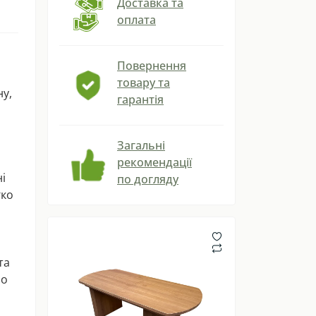
Доставка та
оплата
Повернення
товару та
у,
гарантія
Загальні
рекомендації
і
по догляду
гко
та
но