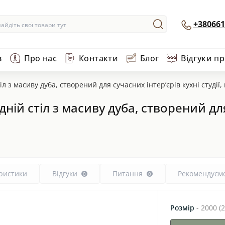
+380661
в
Про нас
Контакти
Блог
Відгуки п
 з масиву дуба, створений для сучасних інтер’єрів кухні студії, 
ій стіл з масиву дуба, створений для 
ристики
Відгуки
Питання
Рекомендуєм
0
0
Розмір
- 2000 (