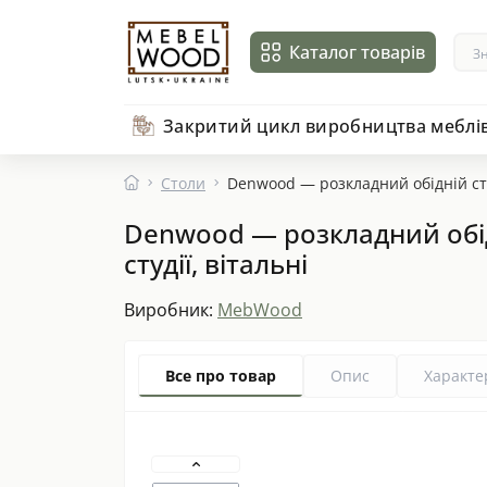
Каталог товарів
Закритий цикл виробництва меблі
Столи
Denwood — розкладний обідній стіл
Denwood — розкладний обідн
студії, вітальні
Виробник:
MebWood
Все про товар
Опис
Характе