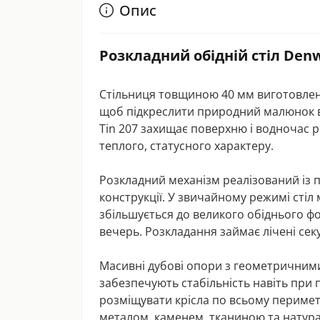
Опис
Розкладний обідній стіл Den
Стільниця товщиною 40 мм виготовлена
щоб підкреслити природний малюнок во
Tin 207 захищає поверхню і водночас 
теплого, статусного характеру.
Розкладний механізм реалізований із 
конструкції. У звичайному режимі стіл
збільшується до великого обіднього ф
вечерь. Розкладання займає лічені сек
Масивні дубові опори з геометричними
забезпечують стабільність навіть при 
розміщувати крісла по всьому периме
металом, каменем, тканиною та нату