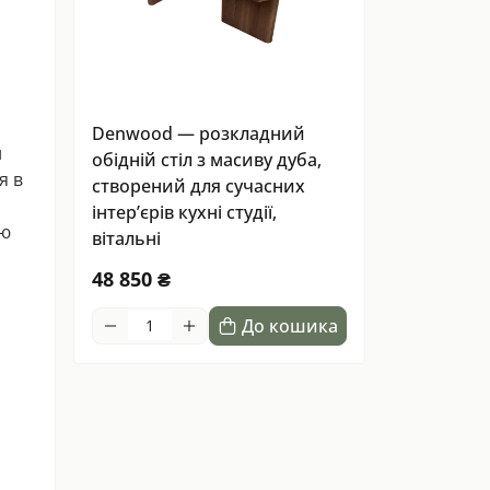
Denwood — розкладний
й
обідній стіл з масиву дуба,
я в
створений для сучасних
інтер’єрів кухні студії,
ою
вітальні
48 850 ₴
До кошика