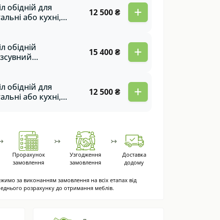
вейцарським
іл обідній для
+
12 500 ₴
нтом на дубових
тальні або кухні,
орах Drop
углий з
вейцарським
нтом на дерев'яних
іл обідній
+
15 400 ₴
орах Monako
зсувний
озкладний) для
тальні або кухні
op black
іл обідній для
+
12 500 ₴
тальні або кухні,
углий з
вейцарським
нтом на дерев'яних
орах Monako
↣
↣
↣
Прорахунок
Узгодження
Доставка
замовлення
замовлення
додому
жимо за виконанням замовлення на всіх етапах від
еднього розрахунку до отримання меблів.