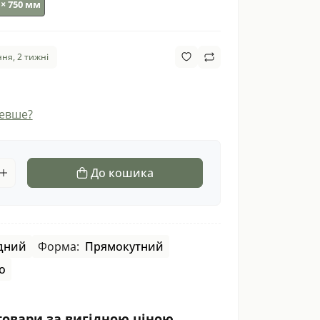
0 × 750 мм
ня, 2 тижні
евше?
До кошика
дний
Форма:
Прямокутний
о
товари за вигідною ціною