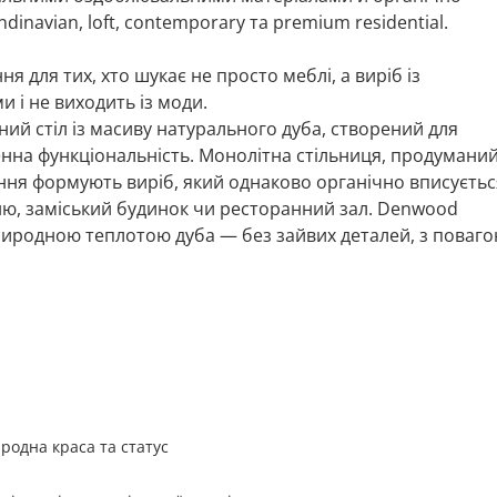
ndinavian, loft, contemporary та premium residential.
 для тих, хто шукає не просто меблі, а виріб із
 і не виходить із моди.
й стіл із масиву натурального дуба, створений для
оденна функціональність. Монолітна стільниця, продумани
ння формують виріб, який однаково органічно вписуєтьс
ьню, заміський будинок чи ресторанний зал. Denwood
природною теплотою дуба — без зайвих деталей, з поваг
родна краса та статус