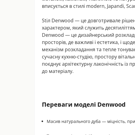
вписується в стилі modern, Japandi, Sca
Stіл Denwood — це довготривале рішення
характером, який служить десятиліттями
Denwood — це дизайнерський розкладни
просторів, де важливі і естетика, і щ
механізм розкладання та тепле тонува
сучасну кухню-студію, простору вітал
поєднує архітектурну лаконічність із 
до матеріалу.
Переваги моделі Denwood
Масив натурального дуба — міцність, при