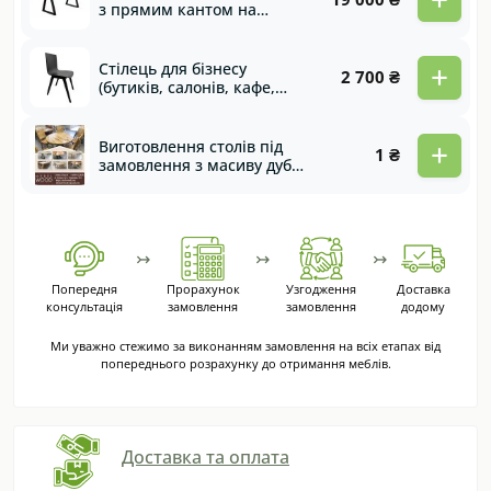
з прямим кантом на
металевих ногах Toledo
+
Стілець для бізнесу
2 700 ₴
(бутиків, салонів, кафе,
барів, ресторанів) з гнутої
фанери Domino
+
Виготовлення столів під
1 ₴
замовлення з масиву дуба
та горіха
↣
↣
↣
Попередня
Прорахунок
Узгодження
Доставка
консультація
замовлення
замовлення
додому
Ми уважно стежимо за виконанням замовлення на всіх етапах від
попереднього розрахунку до отримання меблів.
Доставка та оплата