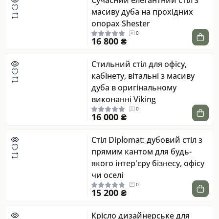
Сучасний елегантний стіл з
масиву дуба на прохідних
опорах Shester
0
16 800 ₴
Стильний стіл для офісу,
кабінету, вітальні з масиву
дуба в оригінальному
виконанні Viking
0
16 000 ₴
Стіл Diplomat: дубовий стіл з
прямим кантом для будь-
якого інтер'єру бізнесу, офісу
чи оселі
0
15 200 ₴
Крісло дизайнерське для