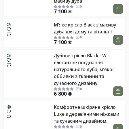
масиву дуба
0
7 100 ₴
М’яке крісло Black з масиву
дуба для дому та вітальні
0
7 100 ₴
Дубове крісло Black - W –
елегантне поєднання
натурального дуба, м'якої
оббивки з тканини та
сучасного дизайну.
0
6 800 ₴
Комфортне шкіряне крісло
Luxe з дерев'яними ніжками
та сучасним дизайном.
0