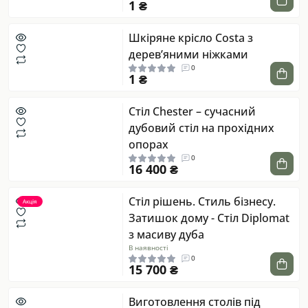
1 ₴
Шкіряне крісло Costa з
дерев’яними ніжками
0
1 ₴
Стіл Chester – сучасний
дубовий стіл на прохідних
опорах
0
16 400 ₴
Стіл рішень. Стиль бізнесу.
Акція
Затишок дому - Стіл Diplomat
з масиву дуба
В наявності
0
15 700 ₴
Виготовлення столів під