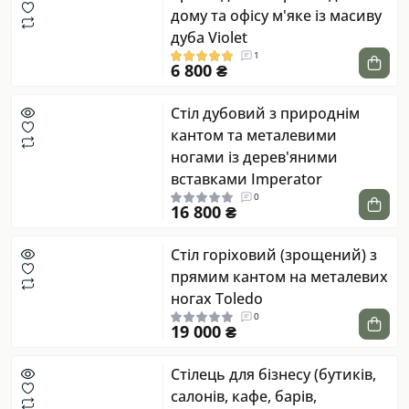
дому та офісу м'яке із масиву
дуба Violet
1
6 800 ₴
Стіл дубовий з природнім
кантом та металевими
ногами із дерев'яними
вставками Imperator
0
16 800 ₴
Стіл горіховий (зрощений) з
прямим кантом на металевих
ногах Toledo
0
19 000 ₴
Стілець для бізнесу (бутиків,
салонів, кафе, барів,