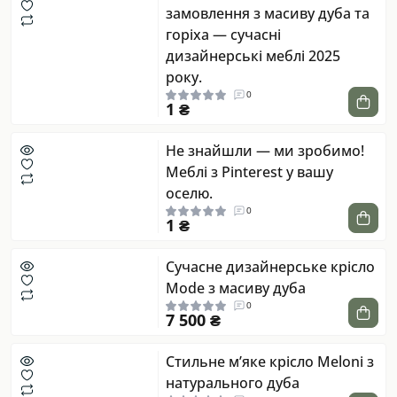
замовлення з масиву дуба та
горіха — сучасні
дизайнерські меблі 2025
року.
0
1 ₴
Не знайшли — ми зробимо!
Меблі з Pinterest у вашу
оселю.
0
1 ₴
Сучасне дизайнерське крісло
Mode з масиву дуба
0
7 500 ₴
Стильне м’яке крісло Meloni з
натурального дуба