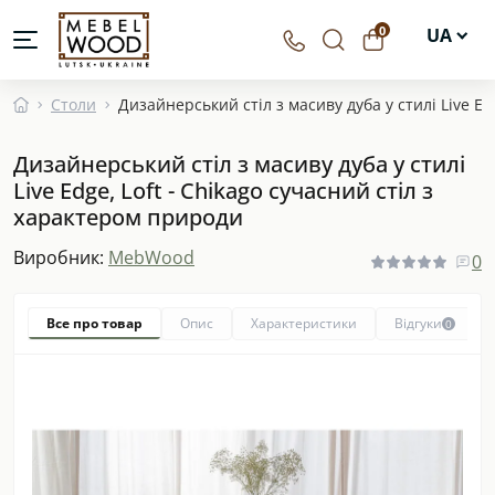
0
UA
EN
Столи
Дизайнерський стіл з масиву дуба у стилі Live Ed
DE
Дизайнерський стіл з масиву дуба у стилі
PL
Live Edge, Loft - Chikago сучасний стіл з
характером природи
Виробник:
MebWood
0
Все про товар
Опис
Характеристики
Відгуки
0