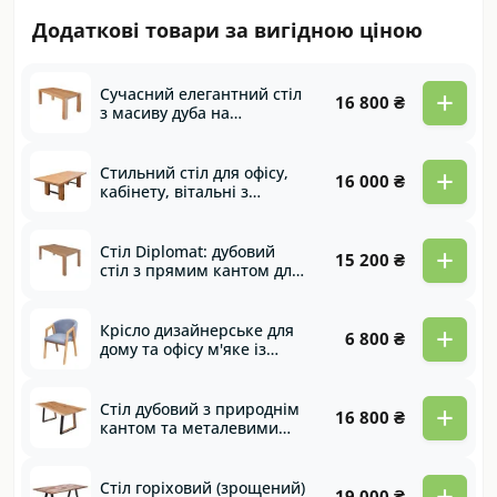
Додаткові товари за вигідною ціною
+
Сучасний елегантний стіл
16 800 ₴
з масиву дуба на
прохідних опорах Shester
+
Стильний стіл для офісу,
16 000 ₴
кабінету, вітальні з
масиву дуба в
оригінальному виконанні
Viking
+
Стіл Diplomat: дубовий
15 200 ₴
стіл з прямим кантом для
будь-якого інтер'єру
бізнесу, офісу чи оселі
+
Крісло дизайнерське для
6 800 ₴
дому та офісу м'яке із
масиву дуба Violet
+
Стіл дубовий з природнім
16 800 ₴
кантом та металевими
ногами із дерев'яними
вставками Imperator
+
Стіл горіховий (зрощений)
19 000 ₴