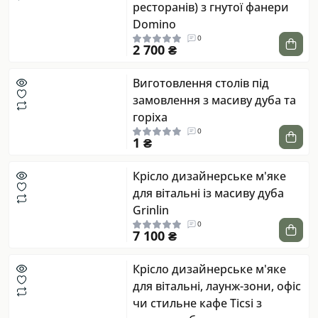
ресторанів) з гнутої фанери
Domino
0
2 700 ₴
Виготовлення столів під
замовлення з масиву дуба та
горіха
0
1 ₴
Крісло дизайнерське м'яке
для вітальні із масиву дуба
Grinlin
0
7 100 ₴
Крісло дизайнерське м'яке
для вітальні, лаунж-зони, офіс
чи стильне кафе Тicsi з