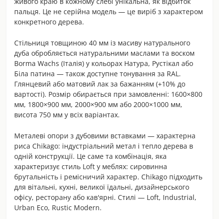
живого краю в кожному слебі унікальна, як відбиток
пальця. Це не серійна модель — це виріб з характером
конкретного дерева.
Стільниця товщиною 40 мм із масиву натурального
дуба обробляється натуральними маслами та воском
Borma Wachs (Італія) у кольорах Натура, Рустікал або
Біла патина — також доступне тонування за RAL.
Глянцевий або матовий лак за бажанням (+10% до
вартості). Розмір обирається при замовленні: 1600×800
мм, 1800×900 мм, 2000×900 мм або 2000×1000 мм,
висота 750 мм у всіх варіантах.
Металеві опори з дубовими вставками — характерна
риса Chikago: індустріальний метал і тепло дерева в
одній конструкції. Це саме та комбінація, яка
характеризує стиль Loft у меблях: сировинна
брутальність і ремісничий характер. Chikago підходить
для вітальні, кухні, великої їдальні, дизайнерського
офісу, ресторану або кав'ярні. Стилі — Loft, Industrial,
Urban Eco, Rustic Modern.