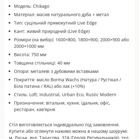
Модель: Chikago
Матеріал: масив натурального дуба + метал
Тип: суцільний прямокутний Live Edge
Кант: живий природний (Live Edge)
Розміри (на вибір): 1600×800, 1800×900, 2000×900 або
2000×1000 мм
Висота: 750 мм
Товщина стільниці: 40 мм
Опори: металеві з дубовими вставками
Покриття: масло Borma Wachs (Натура / Рустікал /
Біла патина / RAL) або лак (+10%)
Стиль: Loft, Industrial, Urban Eco, Rustic Modern
Призначення: вітальня, кухня, їдальня, офіс,
ресторан, кав'ярня
Стіл виготовляється індивідуально під замовлення.
Купити або оглянути наживо можна в нашому шоурумі:
м. Луцьк, вул. Тарасова, 32А (Героїв Рятувальників), тел.