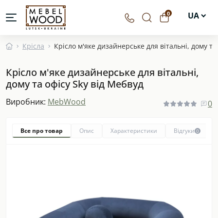
0
UA
EN
Крісла
Крісло м'яке дизайнерське для вітальні, дому та
DE
Крісло м'яке дизайнерське для вітальні,
PL
дому та офісу Sky від Мебвуд
Виробник:
MebWood
0
Все про товар
Опис
Характеристики
Відгуки
0