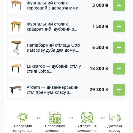
+
Журнальний столик
3 000 ₴
горіховий з дерев'яними
ногами Modern
+
Журнальний столик
1 500 ₴
квадратний, дубовий з
дерев'яними ногами Lord
+
Напівбарний стілець Otto
6 300 ₴
з масиву дуба для дому,
кафе та ресторану
+
Luksardo — дубовий стіл у
18 800 ₴
стилі Loft з
комбінованими опорами
для кухні та вітальні
+
Ardem — дизайнерський
29 300 ₴
стіл преміум-класу з
натурального дуба для
кухні студії, гостьової,
їдальні та вітальні
↣
↣
↣
Попередня
Прорахунок
Узгодження
Доставка
консультація
замовлення
замовлення
додому