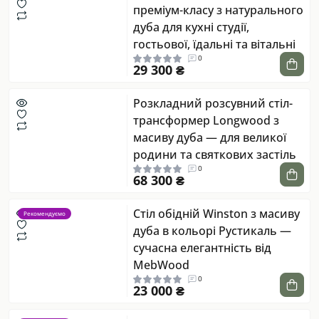
преміум-класу з натурального
дуба для кухні студії,
гостьової, їдальні та вітальні
0
29 300 ₴
Розкладний розсувний стіл-
трансформер Longwood з
масиву дуба — для великої
родини та святкових застіль
0
68 300 ₴
Стіл обідній Winston з масиву
Рекомендуємо
дуба в кольорі Рустикаль —
сучасна елегантність від
MebWood
0
23 000 ₴