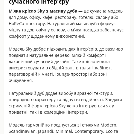
сучасного інтер’єру
М’яке крісло Sky з масиву дуба
— це сучасна модель
для дому, офісу, кафе, ресторану, готелю, салону або
HoReCa-простору. Натуральний масив дуба формує
міцну та довговічну основу, а м’яка посадка забезпечує
комфорт у щоденному використанні.
Модель Sky добре підходить для інтер’єрів, де важливо
поєднати натуральне дерево, м’який комфорт і
лаконічний сучасний дизайн. Таке крісло можна
використовувати в обідній зоні, вітальні, кабінеті,
переговорній кімнаті, lounge-просторі або зоні
очікування.
Натуральний дуб додає виробу виразної текстури,
природного характеру та відчуття надійності. Завдяки
стриманій формі крісло Sky легко інтегрується як у
приватні, так і в комерційні інтер’єри.
Модель гармонійно поєднується зі стилями Modern,
Scandinavian, Japandi, Minimal, Contemporary, Eco та