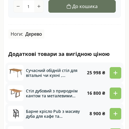
До кошика
Ноги:
Дерево
Додаткові товари за вигідною ціною
+
Сучасний обідній стіл для
25 998 ₴
вітальні чи кухні ,
комбіновані опори з
метала та дерева Winston
+
Стіл дубовий з природнім
16 800 ₴
кантом та металевими
ногами із дерев'яними
вставками Imperator
+
Барне крісло Pub з масиву
8 900 ₴
дуба для кафе та
ресторану