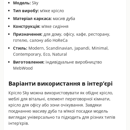
Модель:
Sky
Тип виробу:
м’яке крісло
Матеріал каркаса:
масив дуба
Конструкція:
м’яке сидіння
Призначення:
для дому, офісу, кафе, ресторану,
готелю, салону або HoReCa
Стиль:
Modern, Scandinavian, Japandi, Minimal,
Contemporary, Eco, Natural
Виготовлення:
індивідуальне виробництво
MebWood
Варіанти використання в інтер’єрі
Крісло Sky можна використовувати як обіднє крісло,
меблі для вітальні, елемент переговорної кімнати,
крісло для офісу або зони очікування. Завдяки
поєднанню масиву дуба та м’якої посадки модель
виглядає універсально та підходить для різних типів
інтер’єрів.