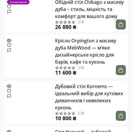
Обідній стіл Chikago з масиву
Рекомендуємо
дуба – стиль, міцність та
комфорт для вашого дому
0
26 880 ₴
Крісло Orpington з масиву
дуба MebWood — м’яке
дизайнерське крісло для
барів, кафе та кухонь
0
11 600 ₴
Дубовий стіл Kornems —
ідеальний вибір для кутових
диванчиків і невеликих
кухонь
0
10 800 ₴