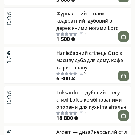
Журнальний столик
квадратний, дубовий з
дерев'яними ногами Lord
0
1 500 ₴
Напівбарний стілець Otto з
масиву дуба для дому, кафе
та ресторану
0
6 300 ₴
Luksardo — дубовий стіл у
стилі Loft з комбінованими
опорами для кухні та вітальні
0
18 800 ₴
Ardem — дизайнерський стіл