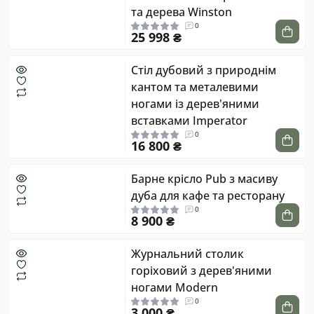
та дерева Winston
0
25 998 ₴
Стіл дубовий з природнім
кантом та металевими
ногами із дерев'яними
вставками Imperator
0
16 800 ₴
Барне крісло Pub з масиву
дуба для кафе та ресторану
0
8 900 ₴
Журнальний столик
горіховий з дерев'яними
ногами Modern
0
3 000 ₴