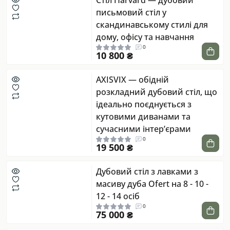
Стіл Harvard — дубовий
письмовий стіл у
скандинавському стилі для
дому, офісу та навчання
0
10 800 ₴
AXISVIX — обідній
розкладний дубовий стіл, що
ідеально поєднується з
кутовими диванами та
сучасними інтер’єрами
0
19 500 ₴
Дубовий стіл з лавками з
масиву дуба Ofert на 8 - 10 -
12 - 14 осіб
0
75 000 ₴