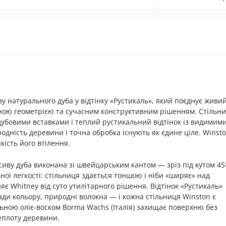
ву натурального дуба у відтінку «Рустикаль», який поєднує живи
ною геометрією та сучасним конструктивним рішенням. Стільн
дубовими вставками і теплий рустикальний відтінок із видимим
одність деревини і точна обробка існують як єдине ціле. Winst
якість його втілення.
сиву дуба виконана зі швейцарським кантом — зріз під кутом 45
ої легкості: стільниця здається тоншою і ніби «ширяє» над
яє Whitney від суто утилітарного рішення. Відтінок «Рустикаль»
ади кольору, природні волокна — і кожна стільниця Winston є
ьною оліє-воском Borma Wachs (Італія) захищає поверхню без
теплоту деревини.