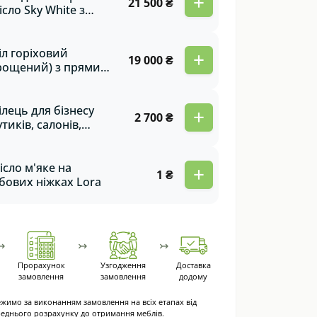
+
21 500 ₴
rginia
ісло Sky White з
сиву дуба
іл горіховий
+
19 000 ₴
рощений) з прямим
нтом на металевих
гах Toledo
ілець для бізнесу
+
2 700 ₴
утиків, салонів,
фе, барів,
сторанів) з гнутої
нери Domino
ісло м'яке на
+
1 ₴
бових ніжках Lora
↣
↣
↣
Прорахунок
Узгодження
Доставка
замовлення
замовлення
додому
жимо за виконанням замовлення на всіх етапах від
еднього розрахунку до отримання меблів.