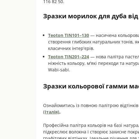
116 82 50.
Зразки морилок для дуба від
Teoton TIN101–130
— насичена кольорова 
створення глибоких натуральних тонів, які
класичних інтер'єрів.
Teoton TIN201–224
— нова палітра пастел
ніжність кольору, м'які переходи та натур
Wabi-sabi.
Зразки кольорової гамми мас
Ознайомитись із повною палітрою відтінкі
(Італія)
.
Професійна палітра кольорів на базі натура
підкреслює волокна і створює захисне покри
графітових відтінках. Ідеальне рішення для 