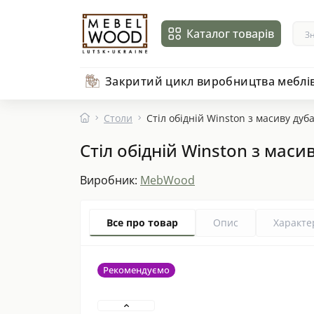
Каталог товарів
Закритий цикл виробництва меблі
Столи
Стіл обідній Winston з масиву ду
Стіл обідній Winston з мас
Виробник:
MebWood
Все про товар
Опис
Характе
Рекомендуємо