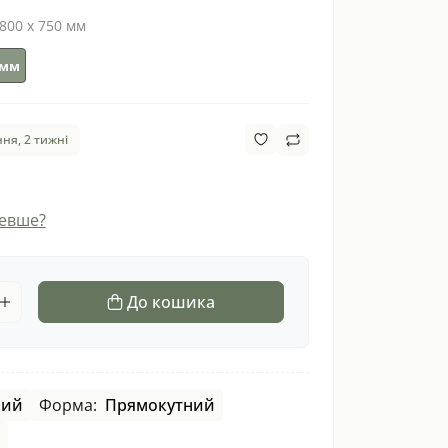
 800 х 750 мм
0 мм
ня, 2 тижні
евше?
До кошика
ний
Форма:
Прямокутний