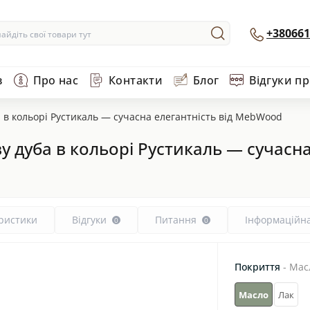
+380661
в
Про нас
Контакти
Блог
Відгуки п
ба в кольорі Рустикаль — сучасна елегантність від MebWood
иву дуба в кольорі Рустикаль — сучас
ристики
Відгуки
Питання
Інформаційна
0
0
Покриття
- Мас
Масло
Лак