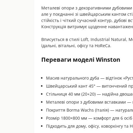
Металеві опори з декоративними дубовими 
але у поєднанні зі швейцарським кантом ст
стійкість і чіткий сучасний контур, дубові 
Конструкція витримує щоденне навантаження
Вписується в стилі Loft, Industrial Natural, 
їдальні, вітальні, офісу та HoReCa.
Переваги моделі Winston
Масив натурального дуба — відтінок «Ру
Швейцарський кант 45° — витончений про
Стільниця 40 мм (20+20) — надійна двоша
Металеві опори з дубовими вставками — 
Покриття Borma Wachs (Італія) — натурал
Розмір 1800×800 мм — комфорт для 6 осіб
Підходить для дому, офісу, коворкінгу та 