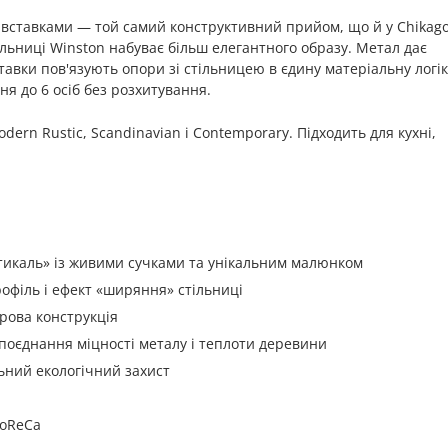
вставками — той самий конструктивний прийом, що й у Chikago
ільниці Winston набуває більш елегантного образу. Метал дає
вставки пов'язують опори зі стільницею в єдину матеріальну логік
 до 6 осіб без розхитування.
Modern Rustic, Scandinavian і Contemporary. Підходить для кухні,
стикаль» із живими сучками та унікальним малюнком
філь і ефект «ширяння» стільниці
рова конструкція
поєднання міцності металу і теплоти деревини
ьний екологічний захист
HoReCa