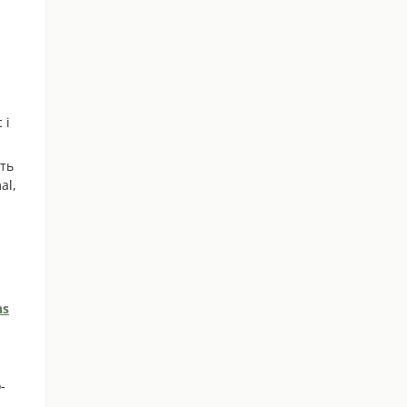
 і
ють
al,
hs
-