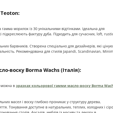
 Teoton:
гамма морилок із 30 унікальними відтінками. Ідеальна для
 підкреслюють фактуру дуба. Підходить для сучасних, loft, rustic
ьних барвників. Створена спеціально для дизайнерів, які ціну
альність. Рекомендована для стилів Japandi, Scandinavian, Minim
ло-воску Borma Wachs (Італія):
в можна в
зразках кольорової гамми масло-воску Borma Wac
льних масел і воску глибоко проникає у структуру дерева,
ття. Тонування доступне в натуральних, теплих, холодних і сіро
тонування столів, фасадів, меблів із масиву та декору в