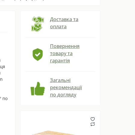
Доставка та
оплата
Повернення
товару та
й
гарантія
иця
и
on
Загальні
рекомендації
по догляду
° по