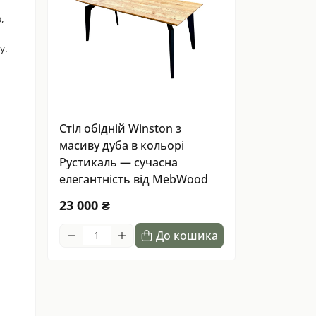
,
у.
Стіл обідній Winston з
масиву дуба в кольорі
Рустикаль — сучасна
елегантність від MebWood
23 000 ₴
До кошика