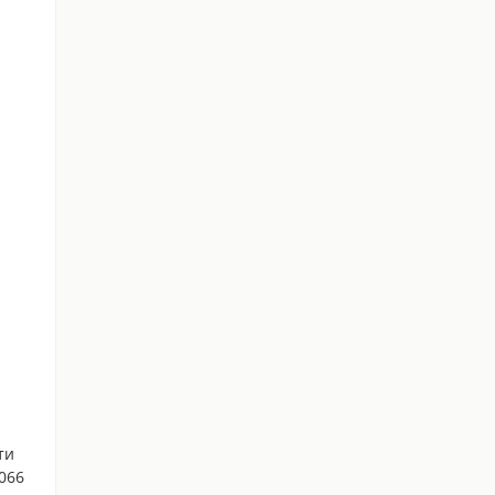
ти
 066