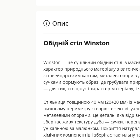
Опис
Обідній стіл Winston
Winston — це суцільний обідній стіл із маси
характер природнього матеріалу з витонче
зі швейцарським кантом, металеві опори з 
сучками формують образ, де грубувата прир
— для тих, хто цінує і характер матеріалу, і 
Стільниця товщиною 40 мм (20+20 мм) із ма
нижньому периметру створює ефект візуальн
металевими опорами. Це деталь, яка відрізн
зберігає живу текстуру дуба — сучки, переп
унікальною за малюнком. Покриття натурал
хімічних компонентів і зберігає тактильну 