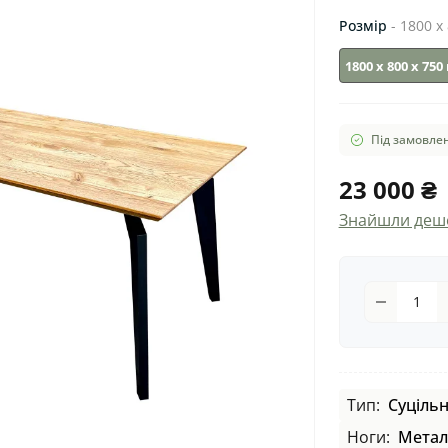
Розмір
- 1800 х
1800 х 800 х 75
Під замовлен
23 000 ₴
Знайшли деш
Тип:
Суціль
Ноги:
Метал