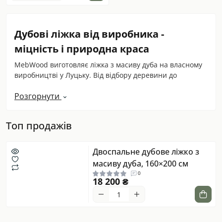
Дубові ліжка від виробника -
міцність і природна краса
MebWood виготовляє ліжка з масиву дуба на власному
виробництві у Луцьку. Від відбору деревини до
фінішного оброблення - кожен етап контролюється
Розгорнути
вручну. Ми не є посередниками: ліжко, яке ви купуєте,
зроблене нашими майстрами, тому якість
передбачувана, а ціна - справедлива.
Топ продажів
Дуб - одна з найміцніших порід, які ростуть в Україні.
Завдяки щільній структурі він не деформується від
Двоспальне дубове ліжко з
навантажень, не розсихається з роками та зберігає
масиву дуба, 160×200 см
естетику десятиліттями. Ліжко з масиву дуба - це не
0
покупка на кілька сезонів, а предмет, який переживає
18 200 ₴
ремонти і переїзди.
Конструкція та матеріали