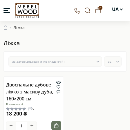
0
UA
EN
Ліжка
DE
Ліжка
PL
Двоспальне дубове
ліжко з масиву дуба,
160×200 см
В наявності
0
18 200 ₴