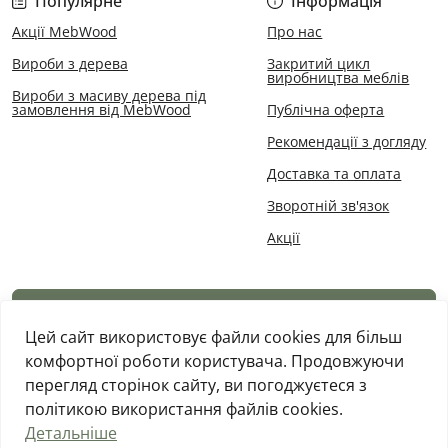
Популярне
Інформація
гарантія стабільності геометрії.
Акції MebWood
Про нас
Виготовлення під будь-який нестандартний
розмір
- під ваш матрац і кімнату.
Вироби з дерева
Закритий цикл
виробництва меблів
Екологічне покриття
- натуральні олії та
Вироби з масиву дерева під
замовлення від MebWood
Публічна оферта
гіпоалергенні лаки, безпечно для дітей.
Доставка по всій Україні
з надійним пакуванням.
Рекомендації з догляду
Шоурум у Луцьку
- можна побачити ліжко наживо
Доставка та оплата
перед замовленням.
Зворотній зв'язок
Купити ліжко з дуба в Україні
Акції
Щоб оформити замовлення або уточнити розміри -
зателефонуйте за номером +38 066 116 82 50 або
Каталог товарів
залиште заявку на сайті. Менеджер відповість у робочі
дні з 08:00 до 17:00 та допоможе підібрати розмір,
Цей сайт використовує файли cookies для більш
покриття і розрахує вартість доставки.
комфортної роботи користувача. Продовжуючи
перегляд сторінок сайту, ви погоджуєтеся з
політикою використання файлів cookies.
Детальніше
MebWood © 2026