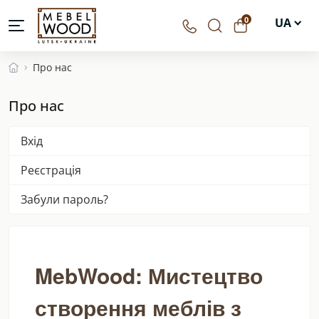
0
UA
EN
Про нас
DE
Про нас
PL
Вхід
Реєстрація
Забули пароль?
MebWood: Мистецтво
створення меблів з