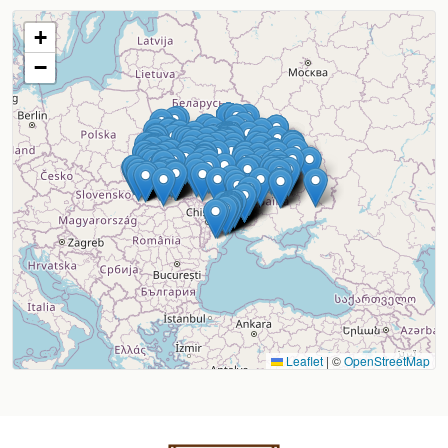
Харків, Гіпермаркет Епіцентр
+
Харків, просп. Людвіга Свободи, 39
08:00-21:00
−
Дніпро, Гіпермаркет Епіцентр
Дніпро, вул. Нижньодніпровська, 17 (ТЦ «Караван»)
08:00-21:00
Львів, Гіпермаркет Епіцентр
Львів, вул. Хмельницького, 188-А
08:00-21:00
Коломия, Гіпермаркет Епіцентр
Коломия, вул. Карпатська, 184
08:00-21:00
Leaflet
|
©
OpenStreetMap
Київ, Гіпермаркет Епіцентр
Київ, вул. Братиславська, 11
Пн-Нд: 08:00 — 22:00