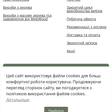
Тернопіль, Гіпермаркет Епіцентр
Вироби з дерева
Закритий цикл
виробництва меблів
Тернопіль, вул. Поліська, 7
Вироби з масиву дерева під
замовлення від MebWood
Публічна оферта
Пн-Сб: 08:00 — 21:00 Нд: 09:00 — 21:00
Рекомендації з догляду
Черкаси, Гіпермаркет Епіцентр
Доставка та оплата
Черкаси, вул. 30-річча Перемоги, 29
Пн-Сб: 08:00 — 21:00 Нд: 09:00 — 21:00
Зворотній зв'язок
Акції
Одеса-Таірова, Гіпермаркет Епіцентр
Одеса-Таірова, проспект Гуляєва полковника, будинок 99
Пн-Нд: 08:00 — 21:00
Каталог товарів
Цей сайт використовує файли cookies для більш
Ужгород, Гіпермаркет Епіцентр
комфортної роботи користувача. Продовжуючи
Ужгород, вул. Баб’яка, 7/1
Пн-Сб: 08:00 — 21:00 Нд: 09:00 — 20:00
перегляд сторінок сайту, ви погоджуєтеся з
політикою використання файлів cookies.
Рівне, Гіпермаркет Епіцентр
Детальніше
MebWood © 2026
Рівне, вул. Кулика і Гудачека, 17
Пн-Сб: 08:00 — 21:30 Нд: 09:00 — 21:00
Прийняти