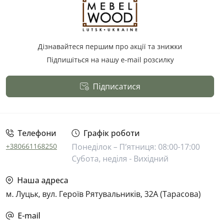
Київ, Гіпермаркет Епіцентр
Київ, вул.В.Кільцева, 1б
Пн-Нд: 08:00 — 22:00
Дізнавайтеся першим про акції та знижки
Київ, Гіпермаркет Епіцентр
Підпишіться на нашу e-mail розсилку
Київ, просп. Петра Григоренко, 40
Пн-Нд: 08:00 — 22:00
Підписатися
Полтава, Гіпермаркет Епіцентр
Публічна оферта
Полтава, Київське шосе, 41
Пн-Сб: 08:00 — 21:00 Нд: 09:00 — 21:00
Телефони
Графік роботи
Львів, Гіпермаркет Епіцентр
+380661168250
Понеділок – П’ятниця: 08:00-17:00
Львів, вул. Городоцька, 302
Субота, неділя - Вихідний
Пн-Сб: 08:00 — 21:30 Нд: 09:00 — 21:00
Наша адреса
Одеса, Гіпермаркет Епіцентр
м. Луцьк, вул. Героїв Рятувальників, 32А (Тарасова)
Одеса, смт. Авангард, вул. 7-км Овідіопольської дороги, 1
Пн-Нд: 08:00 — 21:00
E-mail