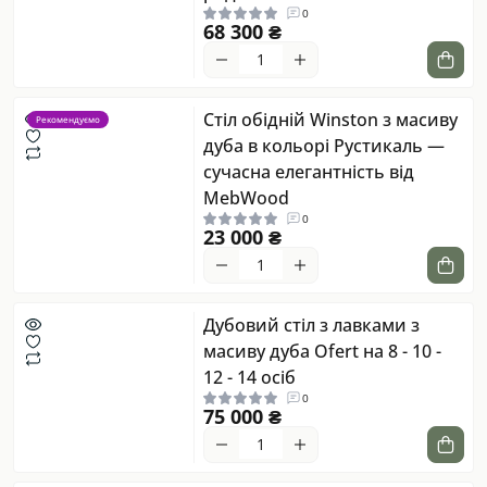
0
68 300 ₴
Стіл обідній Winston з масиву
Рекомендуємо
дуба в кольорі Рустикаль —
сучасна елегантність від
MebWood
0
23 000 ₴
Дубовий стіл з лавками з
масиву дуба Ofert на 8 - 10 -
12 - 14 осіб
0
75 000 ₴