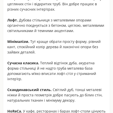
цегляних стін і відкритих труб. Він добре працює в
різних сучасних інтер’єрах.
Лофт.
Дубова стільниця з металевими опорами
органічно поєднується з бетоном, цеглою, металевими
світильниками й темними акцентами.
Мінімалізм.
Тут краще обрати просту форму, рівний
кант, спокійний колір дерева й лаконічні опори без
зайвих деталей.
Сучасна класика.
Теплий відтінок дуба, акуратна
форма стільниці й не надто груба металева база
допомагають м’яко вписати лофт-стіл у стриманий
інтер’єр.
Скандинавський стиль.
Світлий дуб, тонші металеві
ніжки й проста геометрія добре пасують до білих стін,
натуральних тканин і мінімуму декору.
HoReCa.
У кафе, ресторанах і барах лофт-столи цінують