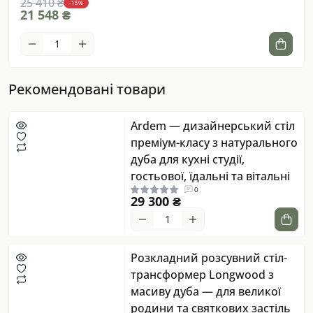
25 410 ₴
22 
-15%
21 548 ₴
18 
Рекомендовані товари
Ardem — дизайнерський стіл
преміум-класу з натурального
дуба для кухні студії,
гостьової, їдальні та вітальні
0
29 300 ₴
Розкладний розсувний стіл-
трансформер Longwood з
масиву дуба — для великої
родини та святкових застіль