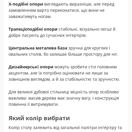
Х-подібні опори
виглядають виразніше, але перед
замовленням варто переконатися, що вони не
заважатимуть ногам.
Трапецієподібні опори
стабільні, візуально легші й
добре пасують до сучасних інтер’єрів.
Центральна металева база
зручна для круглих і
овальних столів, бо залишає більше простору для ніг.
Дизайнерські опори
можуть зробити стіл головним
акцентом, але їх потрібно оцінювати не лише за
зовнішнім виглядом, а й за стабільністю та зручністю.
Для великої дубової стільниці міцність опор особливо
важлива: масив дерева має значну вагу, і конструкція
повинна її витримувати.
Який колір вибрати
Колір столу залежить від загальної палітри інтер’єру та