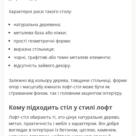
Характерні риси такого
столу
:
натуральна деревина;
металева база або ніжки;
прості геометричні форми;
виразна стільниця;
чорні, графітові або темні металеві елементи;
відсутність зайвого декору.
Залежно від кольору дерева, товщини стільниці, форми
опор і масштабу кімнати лофт-стіл може бути як
стриманим фоном, так і головним акцентом інтер’єру.
Кому підходить стіл у стилі лофт
Лофт-стіл обирають ті, хто цінує натуральне дерево,
метал, практичність і меблі з характером. Він добре
виглядає в інтер’єрах із бетоном, цеглою, каменем,