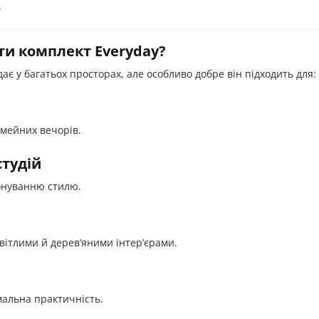
.
и комплект Everyday?
ає у багатьох просторах, але особливо добре він підходить для:
імейних вечорів.
студій
зонуванню стилю.
світлими й дерев’яними інтер’єрами.
имальна практичність.