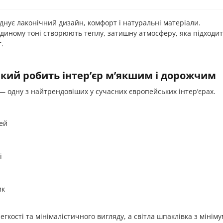
днує лаконічний дизайн, комфорт і натуральні матеріали.
в єдиному тоні створюють теплу, затишну атмосферу, яка підходи
.
кий робить інтер’єр м’якшим і дорожчим
— одну з найтрендовіших у сучасних європейських інтер’єрах.
тей
і
ик
кості та мінімалістичного вигляду, а світла шпаклівка з мінім