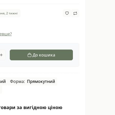
ня, 2 тижні
евше?
До кошика
ний
Форма:
Прямокутний
товари за вигідною ціною