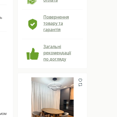
Повернення
ть
товару та
гарантія
Загальні
рекомендації
по догляду
умом