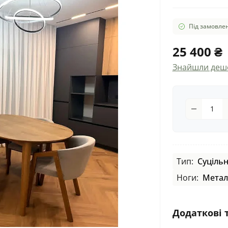
Під замовлен
25 400 ₴
Знайшли деш
Тип:
Суціль
Ноги:
Метал
Додаткові 