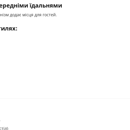
середніми їдальнями
ізм додає місця для гостей.
тилях:
.
стіл)