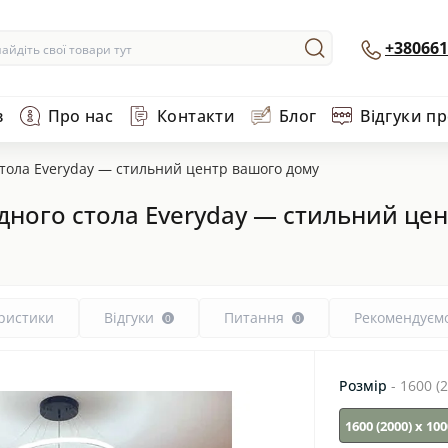
+380661
в
Про нас
Контакти
Блог
Відгуки п
стола Everyday — стильний центр вашого дому
дного стола Everyday — стильний це
ристики
Відгуки
Питання
Рекомендуєм
0
0
Розмір
- 1600 (
1600 (2000) х 10