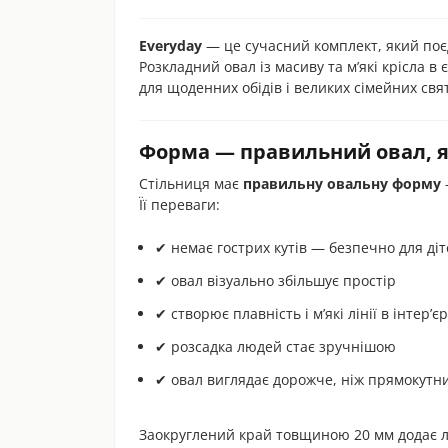
Everyday
— це сучасний комплект, який поє
Розкладний овал із масиву та м’які крісла 
для щоденних обідів і великих сімейних свят
Форма — правильний овал, я
Стільниця має
правильну овальну форму
Її переваги:
✔ немає гострих кутів — безпечно для ді
✔ овал візуально збільшує простір
✔ створює плавність і м’які лінії в інтер’єр
✔ розсадка людей стає зручнішою
✔ овал виглядає дорожче, ніж прямокутн
Заокруглений край товщиною 20 мм додає лег