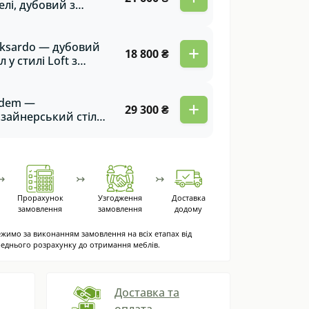
елі, дубовий з
вейцарським
нтом та
талевими ногами
ksardo — дубовий
+
18 800 ₴
arlotte
іл у стилі Loft з
мбінованими
орами для кухні та
тальні
dem —
+
29 300 ₴
зайнерський стіл
еміум-класу з
турального дуба
я кухні студії,
стьової, їдальні та
↣
↣
↣
тальні
Прорахунок
Узгодження
Доставка
замовлення
замовлення
додому
жимо за виконанням замовлення на всіх етапах від
еднього розрахунку до отримання меблів.
Доставка та
оплата