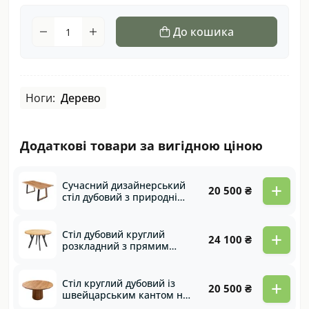
До кошика
Ноги:
Дерево
Додаткові товари за вигідною ціною
+
Сучасний дизайнерський
20 500 ₴
стіл дубовий з природнім
кантом та комбінованими
опорами Chikago
+
Стіл дубовий круглий
24 100 ₴
розкладний з прямим
кантом та металевими
ногами Etude
+
Стіл круглий дубовий із
20 500 ₴
швейцарським кантом на
дерев’яній нозі Fantasy