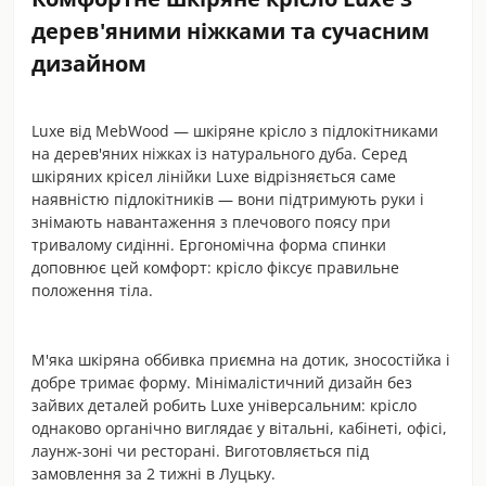
дерев'яними ніжками та сучасним
дизайном
Luxe від MebWood — шкіряне крісло з підлокітниками
на дерев'яних ніжках із натурального дуба. Серед
шкіряних крісел лінійки Luxe відрізняється саме
наявністю підлокітників — вони підтримують руки і
знімають навантаження з плечового поясу при
тривалому сидінні. Ергономічна форма спинки
доповнює цей комфорт: крісло фіксує правильне
положення тіла.
М'яка шкіряна оббивка приємна на дотик, зносостійка і
добре тримає форму. Мінімалістичний дизайн без
зайвих деталей робить Luxe універсальним: крісло
однаково органічно виглядає у вітальні, кабінеті, офісі,
лаунж-зоні чи ресторані. Виготовляється під
замовлення за 2 тижні в Луцьку.