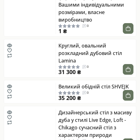
Вашими індивідуальними
розмірами, власне
виробництво
0
1 ₴
Круглий, овальний
розкладний дубовий стіл
Lamina
0
31 300 ₴
Великий обідній стіл SHVEJK
0
35 200 ₴
Дизайнерський стіл з масиву
дуба у стилі Live Edge, Loft -
Chikago сучасний стіл з
характером природи