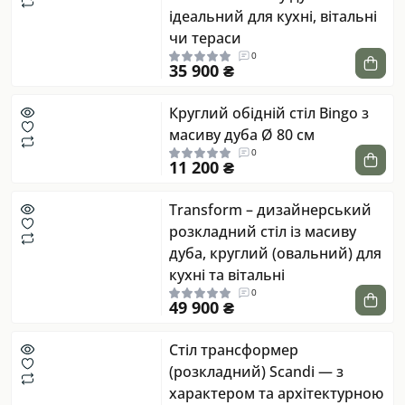
ідеальний для кухні, вітальні
чи тераси
0
35 900 ₴
Круглий обідній стіл Bingo з
масиву дуба Ø 80 см
0
11 200 ₴
Transform – дизайнерський
розкладний стіл із масиву
дуба, круглий (овальний) для
кухні та вітальні
0
49 900 ₴
Стіл трансформер
(розкладний) Scandi — з
характером та архітектурною