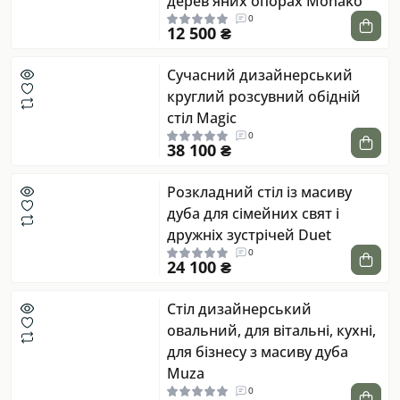
дерев'яних опорах Monako
0
12 500 ₴
Сучасний дизайнерський
круглий розсувний обідній
стіл Magic
0
38 100 ₴
Розкладний стіл із масиву
дуба для сімейних свят і
дружніх зустрічей Duet
0
24 100 ₴
Стіл дизайнерський
овальний, для вітальні, кухні,
для бізнесу з масиву дуба
Muza
0