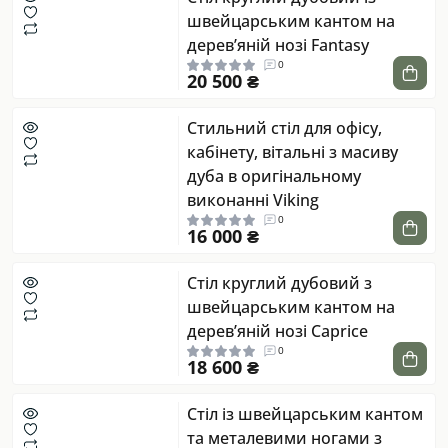
швейцарським кантом на
дерев’яній нозі Fantasy
0
20 500 ₴
Стильний стіл для офісу,
кабінету, вітальні з масиву
дуба в оригінальному
виконанні Viking
0
16 000 ₴
Стіл круглий дубовий з
швейцарським кантом на
дерев’яній нозі Caprice
0
18 600 ₴
Стіл із швейцарським кантом
та металевими ногами з