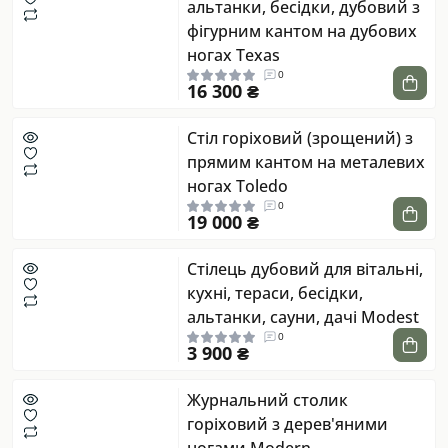
альтанки, бесідки, дубовий з
фігурним кантом на дубових
ногах Texas
0
16 300 ₴
Стіл горіховий (зрощений) з
прямим кантом на металевих
ногах Toledo
0
19 000 ₴
Стілець дубовий для вітальні,
кухні, тераси, бесідки,
альтанки, сауни, дачі Modest
0
3 900 ₴
Журнальний столик
горіховий з дерев'яними