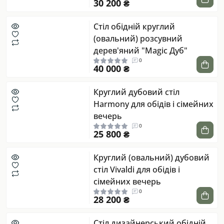
30 200 ₴
Стіл обідній круглий
(овальний) розсувний
дерев'яний "Magic Дуб"
0
40 000 ₴
Круглий дубовий стіл
Harmony для обідів і сімейних
вечерь
0
25 800 ₴
Круглий (овальний) дубовий
стіл Vivaldi для обідів і
сімейних вечерь
0
28 200 ₴
Стіл дизайнерський обідній,