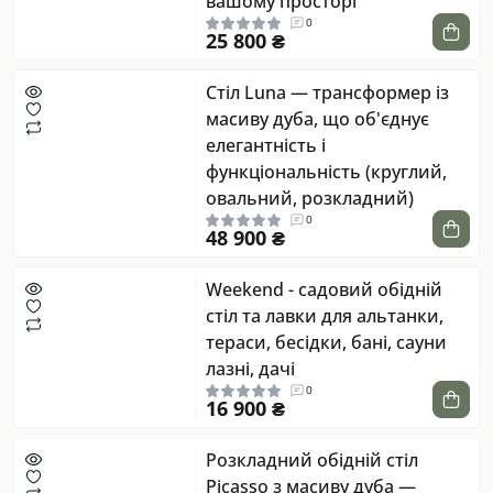
вашому просторі
0
25 800 ₴
Стіл Luna — трансформер із
масиву дуба, що об'єднує
елегантність і
функціональність (круглий,
овальний, розкладний)
0
48 900 ₴
Weekend - cадовий обідній
стіл та лавки для альтанки,
тераси, бесідки, бані, сауни
лазні, дачі
0
16 900 ₴
Розкладний обідній стіл
Picasso з масиву дуба —