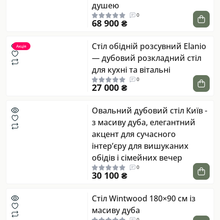
душею
0
68 900 ₴
Стіл обідній розсувний Elanio
Акція
— дубовий розкладний стіл
для кухні та вітальні
0
27 000 ₴
Овальний дубовий стіл Київ -
з масиву дуба, елегантний
акцент для сучасного
інтер’єру для вишуканих
обідів і сімейних вечер
0
30 100 ₴
Стіл Wintwood 180×90 см із
масиву дуба
0