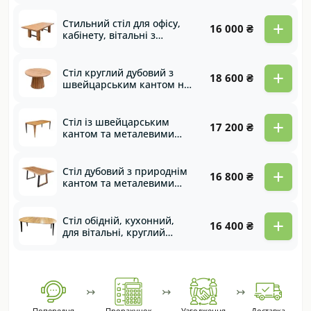
+
Стильний стіл для офісу,
16 000 ₴
кабінету, вітальні з
масиву дуба в
оригінальному виконанні
Viking
+
Стіл круглий дубовий з
18 600 ₴
швейцарським кантом на
дерев’яній нозі Caprice
+
Стіл із швейцарським
17 200 ₴
кантом та металевими
ногами з дерев'яними
дубовими вставками
Brooklyn
+
Стіл дубовий з природнім
16 800 ₴
кантом та металевими
ногами із дерев'яними
вставками Imperator
+
Стіл обідній, кухонний,
16 400 ₴
для вітальні, круглий
розкладний з
швейцарським кантом та
дерев'яними ногами Sun
↣
↣
↣
Попередня
Прорахунок
Узгодження
Доставка