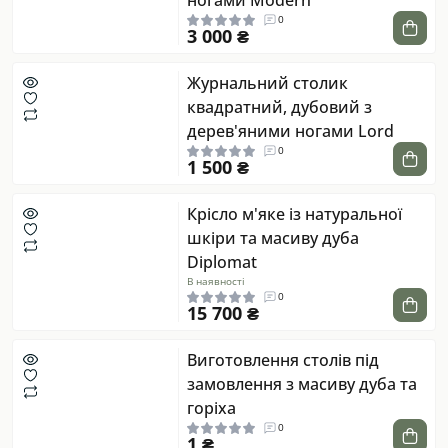
ногами Modern
0
3 000 ₴
Журнальний столик
квадратний, дубовий з
дерев'яними ногами Lord
0
1 500 ₴
Крісло м'яке із натуральної
шкіри та масиву дуба
Diplomat
В наявності
0
15 700 ₴
Виготовлення столів під
замовлення з масиву дуба та
горіха
0
1 ₴