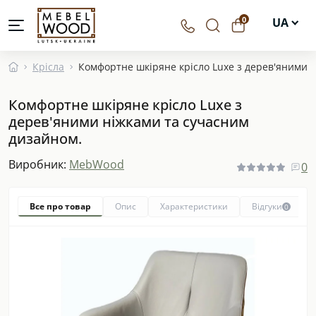
0
UA
EN
Крісла
Комфортне шкіряне крісло Luxe з дерев'яними 
DE
Комфортне шкіряне крісло Luxe з
PL
дерев'яними ніжками та сучасним
дизайном.
Виробник:
MebWood
0
Все про товар
Опис
Характеристики
Відгуки
0