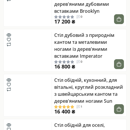
дерев'яними дубовими
вставками Brooklyn
0
17 200 ₴
Стіл дубовий з природнім
кантом та металевими
ногами із дерев'яними
вставками Imperator
0
16 800 ₴
Стіл обідній, кухонний, для
вітальні, круглий розкладний
з швейцарським кантом та
дерев'яними ногами Sun
1
16 400 ₴
Стіл обідній для оселі,