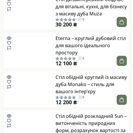
для вітальні, кухні, для бізнесу
з масиву дуба Muza
0
30 200 ₴
Eterna – круглий дубовий стіл
для вашого ідеального
простору
0
12 100 ₴
Стіл обідній круглий із масиву
дуба Monako – стиль для
вашого інтер’єру
0
12 200 ₴
Стіл обідній розкладний Sun –
витонченість природних
форм, розрахунок вартості за