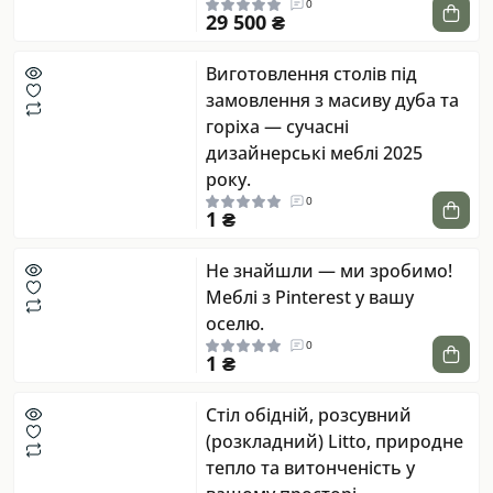
0
29 500 ₴
Виготовлення столів під
замовлення з масиву дуба та
горіха — сучасні
дизайнерські меблі 2025
року.
0
1 ₴
Не знайшли — ми зробимо!
Меблі з Pinterest у вашу
оселю.
0
1 ₴
Стіл обідній, розсувний
(розкладний) Litto, природне
тепло та витонченість у