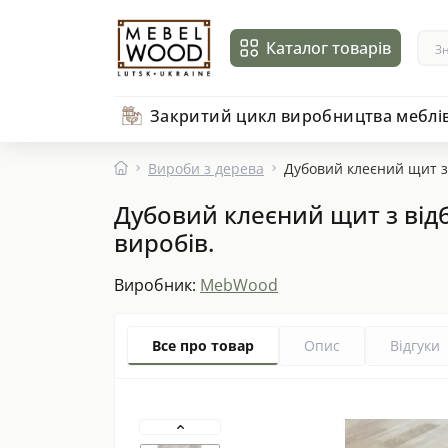
Каталог товарів
Закритий цикл виробництва меблі
Вироби з дерева
Дубовий клеєний щит з 
Дубовий клеєний щит з відб
виробів.
Виробник:
MebWood
Все про товар
Опис
Відгуки