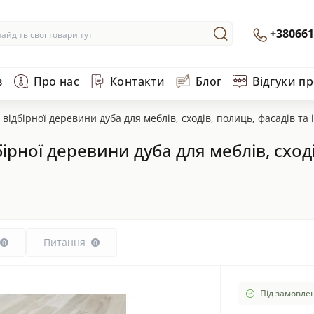
+380661
в
Про нас
Контакти
Блог
Відгуки п
відбірної деревини дуба для меблів, сходів, полиць, фасадів та 
ірної деревини дуба для меблів, сході
Питання
0
0
Під замовлен