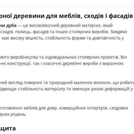
ної деревини для меблів, сходів і фасадів
ни дуба
— це високоякісний деревний матеріал, який
сходів, полиць, фасадів та інших столярних виробів. Завдяки
має високу міцність, стабільність форми та довговічність у
вого виробництва та індивідуальних столярних проєктів. Він
ні конструкції, так і класичні дерев’яні вироби з виразною
чний вигляд поверхні та природний малюнок волокон, що робит
підвищує стабільність матеріалу та зменшує ризик деформацій у
отовленні меблів для дому, комерційних інтер’єрів, сходових
адних рішень.
 щита