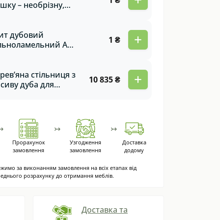
1 ₴
шку – необрізну,
цьк
т дубовий
+
1 ₴
льноламельний AA,
, BC, Rustic, для
блів, сходів,
лиць, фасадів та
рев’яна стільниця з
+
10 835 ₴
ших виробів.
сиву дуба для
хонного острова.
робництво під
дь-який розмір та
иль | Преміум
↣
↣
↣
ість на замовлення!
Прорахунок
Узгодження
Доставка
замовлення
замовлення
додому
жимо за виконанням замовлення на всіх етапах від
еднього розрахунку до отримання меблів.
Доставка та