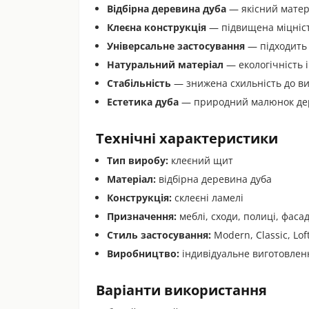
Відбірна деревина дуба
— якісний матер
Клеєна конструкція
— підвищена міцність
Універсальне застосування
— підходить д
Натуральний матеріал
— екологічність і
Стабільність
— знижена схильність до ви
Естетика дуба
— природний малюнок дер
Технічні характеристики
Тип виробу:
клеєний щит
Матеріал:
відбірна деревина дуба
Конструкція:
склеєні ламелі
Призначення:
меблі, сходи, полиці, фаса
Стиль застосування:
Modern, Classic, Lof
Виробництво:
індивідуальне виготовле
Варіанти використання