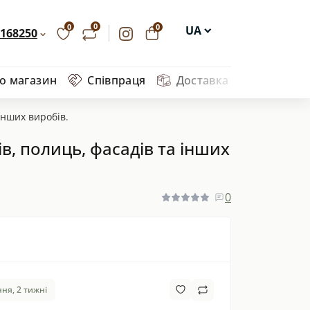
0
0
0
UA
168250
EN
ро магазин
Співпраця
Доставка та оплата
Ва
DE
PL
інших виробів.
в, полиць, фасадів та інших
0
ня, 2 тижні