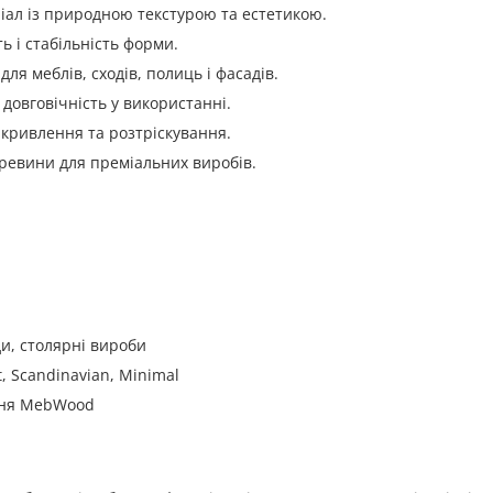
іал із природною текстурою та естетикою.
 і стабільність форми.
ля меблів, сходів, полиць і фасадів.
 довговічність у використанні.
кривлення та розтріскування.
евини для преміальних виробів.
ди, столярні вироби
t, Scandinavian, Minimal
ння MebWood