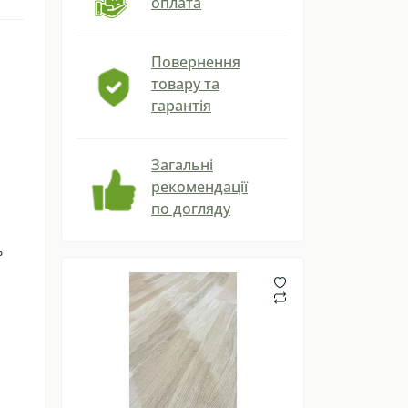
оплата
Повернення
товару та
гарантія
Загальні
рекомендації
по догляду
ь