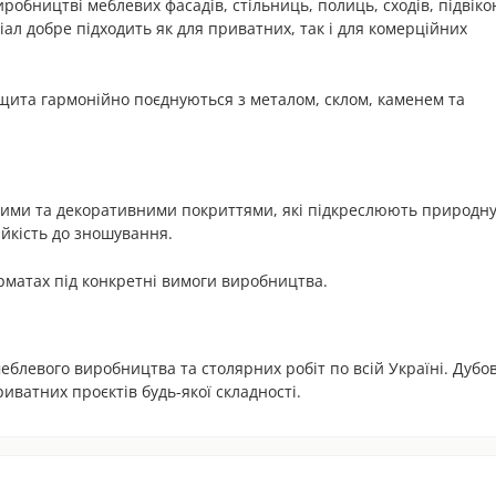
обництві меблевих фасадів, стільниць, полиць, сходів, підвіко
іал добре підходить як для приватних, так і для комерційних
щита гармонійно поєднуються з металом, склом, каменем та
ними та декоративними покриттями, які підкреслюють природн
ійкість до зношування.
рматах під конкретні вимоги виробництва.
блевого виробництва та столярних робіт по всій Україні. Дубо
иватних проєктів будь-якої складності.