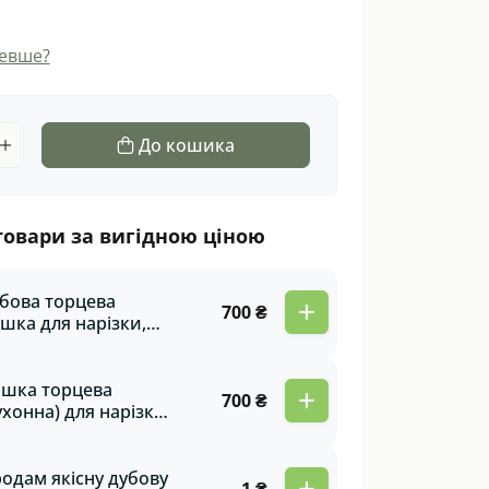
евше?
До кошика
товари за вигідною ціною
бова торцева
+
700 ₴
шка для нарізки,
Q та кухні –
ильна, міцна,
ологічна! Купити
шка торцева
+
700 ₴
раз!
ухонна) для нарізки,
Q з дуба
одам якісну дубову
+