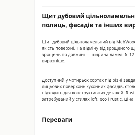
Щит дубовий цільноламельний 
полиць, фасадів та інших ви
Щит дубовий цільноламельний від MebWood —
якість поверхні. На відміну від зрощеного
зрощень по довжині — ширина ламелі 6–12 
виразніше.
Доступний у чотирьох сортах під різні завд
лицьових поверхонь кухонних фасадів, столе
підходить для конструктивних деталей. Rus
затребуваний у стилях loft, eco і rustic. Ці
Переваги