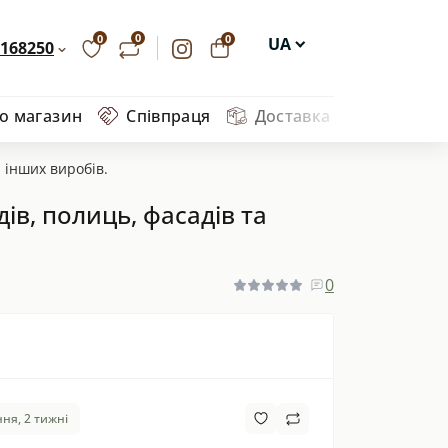
0
0
0
UA
168250
EN
ро магазин
Співпраця
Доставка та оплата
Ва
DE
PL
а інших виробів.
ів, полиць, фасадів та
0
ня, 2 тижні