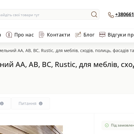
+380661
в
Про нас
Контакти
Блог
Відгуки п
ьний AA, AB, BC, Rustic, для меблів, сходів, полиць, фасадів т
 AA, AB, BC, Rustic, для меблів, сход
Питання
0
0
Під замовлен