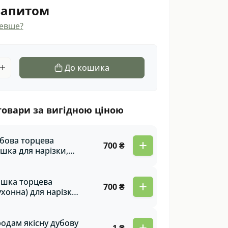
 запитом
евше?
До кошика
товари за вигідною ціною
бова торцева
+
700 ₴
шка для нарізки,
Q та кухні –
ильна, міцна,
ологічна! Купити
шка торцева
+
700 ₴
раз!
ухонна) для нарізки,
Q з дуба
одам якісну дубову
+