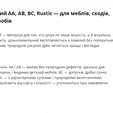
AA, AB, BC, Rustic — для меблів, сходів,
робів
 матеріал для тих, хто цінує не лише міцність, а й візуальну
 щита, цільноламельний виготовляється з ламелей без поперечни
мм, природній рисунок дуба читається краще і виглядає
ання. AA і AB — майже без природних дефектів, ідеальні для
шень і видимих деталей меблів. BC — допускає дрібні сучки,
tic — з характерними сучками і природніми включеннями,
на залежить від сорту і кількості — уточнюється при замовленні.