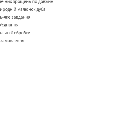
речних зрощень по довжині
иродній малюнок дуба
дь-яке завдання
з'єднання
альшої обробки
д замовлення