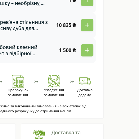
1 ₴
шку – необрізну,
цьк
рев’яна стільниця з
+
10 835 ₴
сиву дуба для
хонного острова.
робництво під
дь-який розмір та
бовий клеєний
+
1 500 ₴
иль | Преміум
т з відбірної
ість на замовлення!
ревини дуба для
блів, сходів,
лиць, фасадів та
ших виробів.
↣
↣
↣
Прорахунок
Узгодження
Доставка
замовлення
замовлення
додому
жимо за виконанням замовлення на всіх етапах від
еднього розрахунку до отримання меблів.
Доставка та