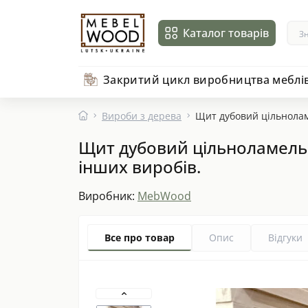
Каталог товарів
Закритий цикл виробництва меблі
Вироби з дерева
Щит дубовий цільноламел
Щит дубовий цільноламельний
інших виробів.
Виробник:
MebWood
Все про товар
Опис
Відгуки