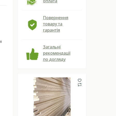
оплата
Повернення
товару та
гарантія
х
Загальні
рекомендації
по догляду