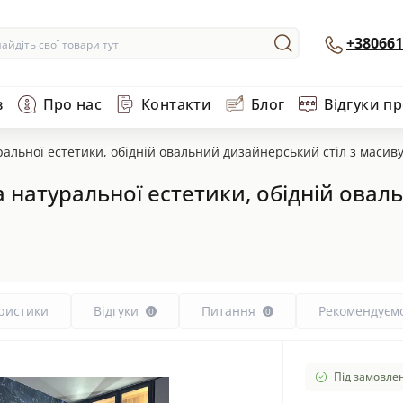
+380661
в
Про нас
Контакти
Блог
Відгуки п
альної естетики, обідній овальний дизайнерський стіл з масиву
 натуральної естетики, обідній овал
ристики
Відгуки
Питання
Рекомендуєм
0
0
Під замовлен