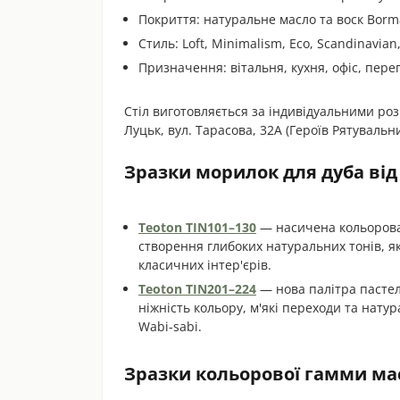
Покриття: натуральне масло та воск Borma
Стиль: Loft, Minimalism, Eco, Scandinavian
Призначення: вітальня, кухня, офіс, пере
Стіл виготовляється за індивідуальними ро
Луцьк, вул. Тарасова, 32А (Героїв Рятувальник
Зразки морилок для дуба від
Teoton TIN101–130
— насичена кольорова 
створення глибоких натуральних тонів, які
класичних інтер'єрів.
Teoton TIN201–224
— нова палітра пастел
ніжність кольору, м'які переходи та натур
Wabi-sabi.
Зразки кольорової гамми мас