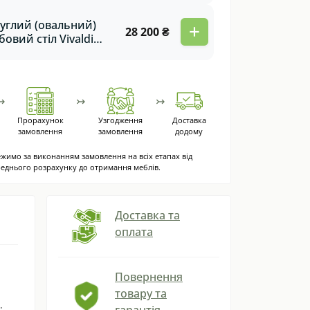
углий (овальний)
+
28 200 ₴
бовий стіл Vivaldi
я обідів і сімейних
черь
↣
↣
↣
Прорахунок
Узгодження
Доставка
замовлення
замовлення
додому
жимо за виконанням замовлення на всіх етапах від
еднього розрахунку до отримання меблів.
Доставка та
оплата
Повернення
товару та
:
гарантія