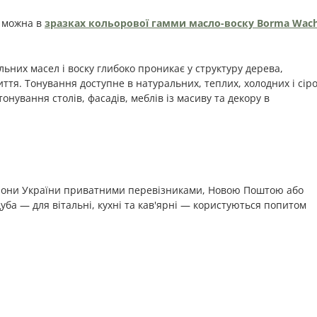
в можна в
зразках кольорової гамми масло-воску Borma Wac
льних масел і воску глибоко проникає у структуру дерева,
ття. Тонування доступне в натуральних, теплих, холодних і сіро
тонування столів, фасадів, меблів із масиву та декору в
егіони України приватними перевізниками, Новою Поштою або
 дуба — для вітальні, кухні та кав'ярні — користуються попитом