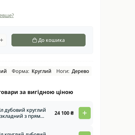
евше?
До кошика
ний
Форма:
Круглий
Ноги:
Дерево
товари за вигідною ціною
іл дубовий круглий
+
24 100 ₴
зкладний з прямим
нтом та
талевими ногами
ude
іл круглий дубовий