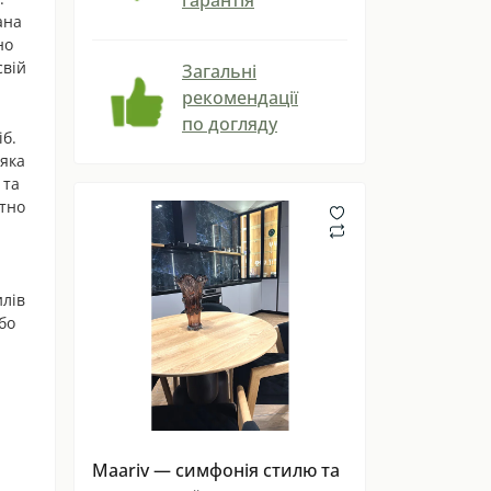
ана
но
свій
Загальні
рекомендації
по догляду
іб.
 яка
 та
ютно
илів
або
Maariv — симфонія стилю та