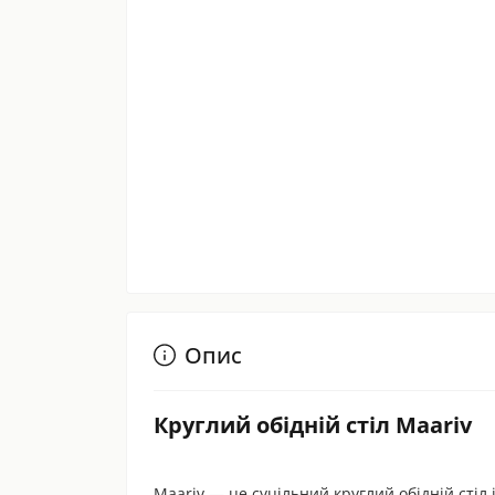
Опис
Круглий обідній стіл Maariv
Maariv — це суцільний круглий обідній сті