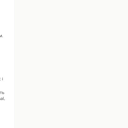
м.
 і
ють
al,