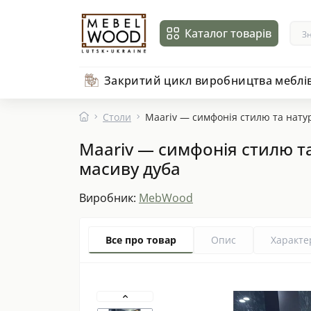
Каталог товарів
Закритий цикл виробництва меблі
Столи
Maariv — симфонія стилю та натур
Maariv — симфонія стилю та
масиву дуба
Виробник:
MebWood
Все про товар
Опис
Характе