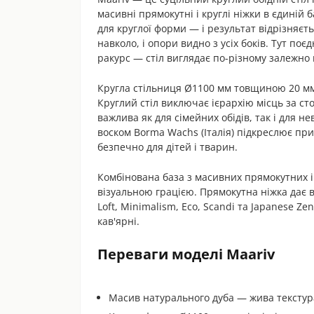
масивні прямокутні і круглі ніжки в єдиній б
для круглої форми — і результат відрізняєть
навколо, і опори видно з усіх боків. Тут поє
ракурс — стіл виглядає по-різному залежно в
Кругла стільниця Ø1100 мм товщиною 20 мм 
Круглий стіл виключає ієрархію місць за ст
важлива як для сімейних обідів, так і для 
воском Borma Wachs (Італія) підкреслює п
безпечно для дітей і тварин.
Комбінована база з масивних прямокутних і 
візуальною грацією. Прямокутна ніжка дає ві
Loft, Minimalism, Eco, Scandi та Japanese Ze
кав'ярні.
Переваги моделі Maariv
Масив натурального дуба — жива текстур