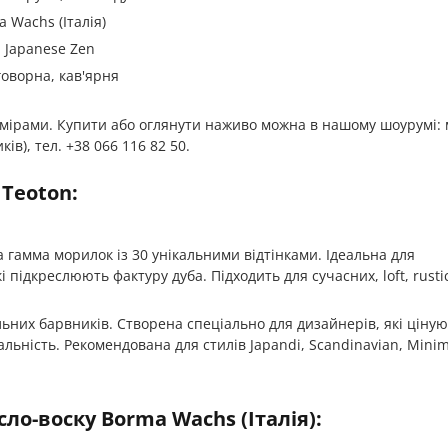
 Wachs (Італія)
, Japanese Zen
говорна, кав'ярня
змірами. Купити або оглянути наживо можна в нашому шоурумі: 
ів), тел. +38 066 116 82 50.
 Teoton:
гамма морилок із 30 унікальними відтінками. Ідеальна для
 підкреслюють фактуру дуба. Підходить для сучасних, loft, rustic
ьних барвників. Створена спеціально для дизайнерів, які ціну
альність. Рекомендована для стилів Japandi, Scandinavian, Minim
ло-воску Borma Wachs (Італія):