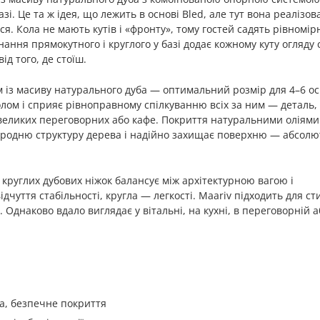
азі. Це та ж ідея, що лежить в основі Bled, але тут вона реалізов
ся. Кола не мають кутів і «фронту», тому гостей садять рівномір
днання прямокутного і круглого у базі додає кожному куту огляду 
ід того, де стоїш.
із масиву натурального дуба — оптимальний розмір для 4–6 ос
олом і сприяє рівноправному спілкуванню всіх за ним — деталь,
невеликих переговорних або кафе. Покриття натуральними оліями
риродню структуру дерева і надійно захищає поверхню — абсол
круглих дубових ніжок балансує між архітектурною вагою і
дчуття стабільності, кругла — легкості. Maariv підходить для ст
n. Однаково вдало виглядає у вітальні, на кухні, в переговорній 
а, безпечне покриття