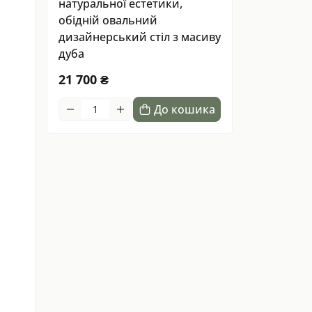
натуральної естетики,
обідній овальний
дизайнерський стіл з масиву
дуба
21 700 ₴
До кошика