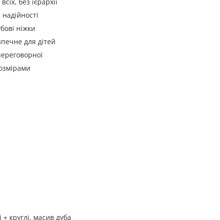
сіх, без ієрархії
 надійності
убові ніжки
печне для дітей
 переговорної
розмірами
+ круглі, масив дуба