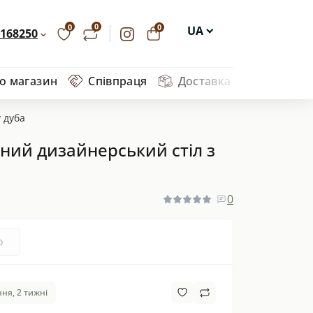
0
0
0
UA
168250
EN
ро магазин
Співпраця
Доставка та оплата
Ва
DE
PL
 дуба
ьний дизайнерський стіл з
0
о
ня, 2 тижні