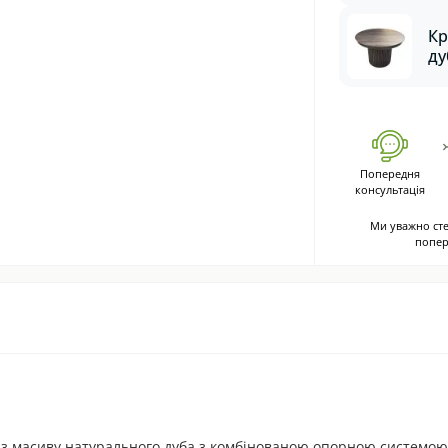
Кр
ду
дл
ве
Попередня
консультація
Ми уважно сте
попер
л із масиву натурального дуба з комбінованою опорною системою