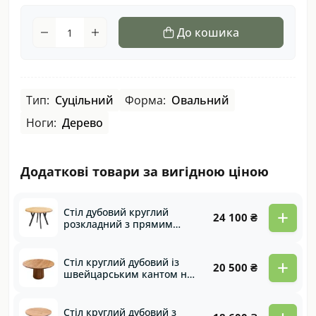
До кошика
Тип:
Суцільний
Форма:
Овальний
Ноги:
Дерево
Додаткові товари за вигідною ціною
+
Стіл дубовий круглий
24 100 ₴
розкладний з прямим
кантом та металевими
ногами Etude
+
Стіл круглий дубовий із
20 500 ₴
швейцарським кантом на
дерев’яній нозі Fantasy
Стіл круглий дубовий з