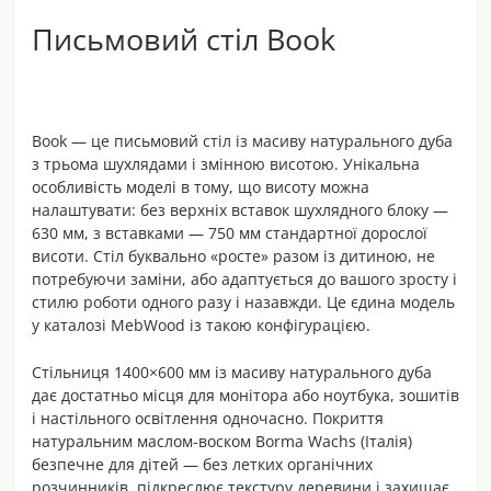
Письмовий стіл Book
Book — це письмовий стіл із масиву натурального дуба
з трьома шухлядами і змінною висотою. Унікальна
особливість моделі в тому, що висоту можна
налаштувати: без верхніх вставок шухлядного блоку —
630 мм, з вставками — 750 мм стандартної дорослої
висоти. Стіл буквально «росте» разом із дитиною, не
потребуючи заміни, або адаптується до вашого зросту і
стилю роботи одного разу і назавжди. Це єдина модель
у каталозі MebWood із такою конфігурацією.
Стільниця 1400×600 мм із масиву натурального дуба
дає достатньо місця для монітора або ноутбука, зошитів
і настільного освітлення одночасно. Покриття
натуральним маслом-воском Borma Wachs (Італія)
безпечне для дітей — без летких органічних
розчинників, підкреслює текстуру деревини і захищає