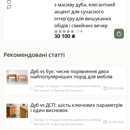
з масиву дуба, елегантний
акцент для сучасного
інтер’єру для вишуканих
обідів і сімейних вечер
0
30 100 ₴
Рекомендовані статті
Дуб vs бук: чесне порівняння двох
найпопулярніших порід для меблів
Тренди та поради з вибору дерев'яних меблів,
20.05.2026
Матеріали та Догляд (Експертиза)
Дуб vs ДСП: шість ключових параметрів
і один висновок
Тренди та поради з вибору дерев'яних меблів,
22.05.2026
Матеріали та Догляд (Експертиза)