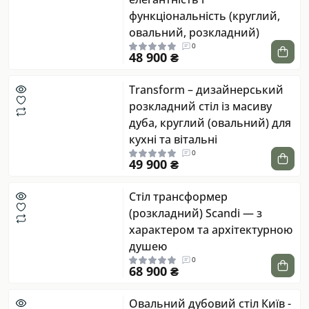
функціональність (круглий,
овальний, розкладний)
0
48 900 ₴
Transform – дизайнерський
розкладний стіл із масиву
дуба, круглий (овальний) для
кухні та вітальні
0
49 900 ₴
Стіл трансформер
(розкладний) Scandi — з
характером та архітектурною
душею
0
68 900 ₴
Овальний дубовий стіл Київ -