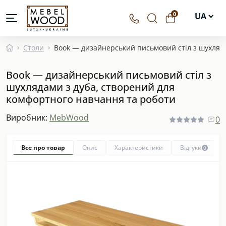
0
UA
EN
Столи
Book — дизайнерський письмовий стіл з шухляд
DE
Book — дизайнерський письмовий стіл з
PL
шухлядами з дуба, створений для
комфортного навчання та роботи
Виробник:
MebWood
0
Все про товар
Опис
Характеристики
Відгуки
0