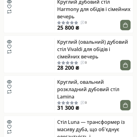
Круглий дубовий стіл
Harmony для обідів і сімейних
вечерь
0
25 800 ₴
Круглий (овальний) дубовий
стіл Vivaldi для обідів і
сімейних вечерь
0
28 200 ₴
Круглий, овальний
розкладний дубовий стіл
Lamina
0
31 300 ₴
Стіл Luna — трансформер із
масиву дуба, що об'єднує
елегантність і