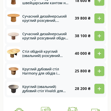
+
18 600 ₴
швейцарським кантом на
дерев’яній нозі Caprice
+
Сучасний дизайнерський
39 800 ₴
круглий розсувний,
розкладний обідній стіл
для офісу та оселі на
дерев’яній опорі Magic
+
Сучасний дизайнерський
38 100 ₴
круглий розсувний обідній
стіл Magic
+
Стіл обідній круглий
40 000 ₴
(овальний) розсувний
дерев'яний "Magic Дуб"
+
Круглий дубовий стіл
25 800 ₴
Harmony для обідів і
сімейних вечерь
+
Круглий (овальний)
28 200 ₴
дубовий стіл Vivaldi для
обідів і сімейних вечерь