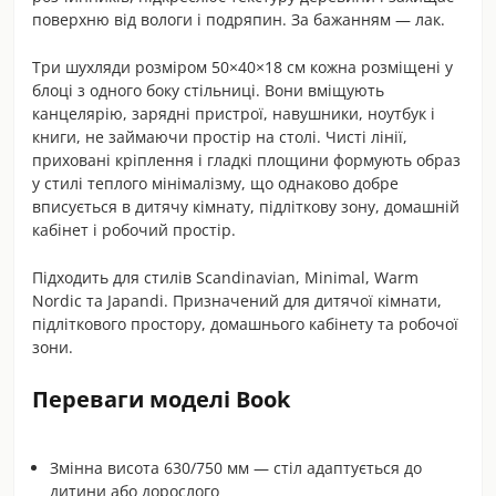
поверхню від вологи і подряпин. За бажанням — лак.
Три шухляди розміром 50×40×18 см кожна розміщені у
блоці з одного боку стільниці. Вони вміщують
канцелярію, зарядні пристрої, навушники, ноутбук і
книги, не займаючи простір на столі. Чисті лінії,
приховані кріплення і гладкі площини формують образ
у стилі теплого мінімалізму, що однаково добре
вписується в дитячу кімнату, підліткову зону, домашній
кабінет і робочий простір.
Підходить для стилів Scandinavian, Minimal, Warm
Nordic та Japandi. Призначений для дитячої кімнати,
підліткового простору, домашнього кабінету та робочої
зони.
Переваги моделі Book
Змінна висота 630/750 мм — стіл адаптується до
дитини або дорослого