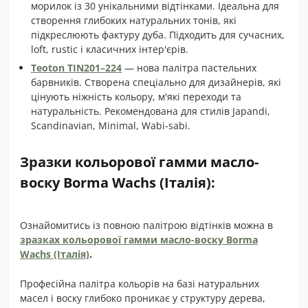
морилок із 30 унікальними відтінками. Ідеальна для
створення глибоких натуральних тонів, які
підкреслюють фактуру дуба. Підходить для сучасних,
loft, rustic і класичних інтер'єрів.
Teoton TIN201–224
— нова палітра пастельних
барвників. Створена спеціально для дизайнерів, які
цінують ніжність кольору, м'які переходи та
натуральність. Рекомендована для стилів Japandi,
Scandinavian, Minimal, Wabi-sabi.
Зразки кольорової гамми масло-
воску Borma Wachs (Італія):
Ознайомитись із повною палітрою відтінків можна в
зразках кольорової гамми масло-воску Borma
Wachs (Італія)
.
Професійна палітра кольорів на базі натуральних
масел і воску глибоко проникає у структуру дерева,