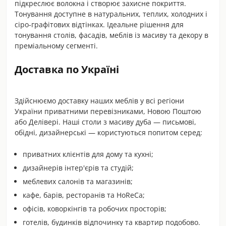
підкреслює волокна і створює захисне покриття.
Тонування доступне в натуральних, теплих, холодних і
сіро-графітових відтінках. Ідеальне рішення для
тонування столів, фасадів, меблів із масиву та декору в
преміальному сегменті.
Доставка по Україні
Здійснюємо доставку наших меблів у всі регіони
України приватними перевізниками, Новою Поштою
або Делівері. Наші столи з масиву дуба — письмові,
обідні, дизайнерські — користуються попитом серед:
приватних клієнтів для дому та кухні;
дизайнерів інтер'єрів та студій;
меблевих салонів та магазинів;
кафе, барів, ресторанів та HoReCa;
офісів, коворкінгів та робочих просторів;
готелів, будинків відпочинку та квартир подобово.