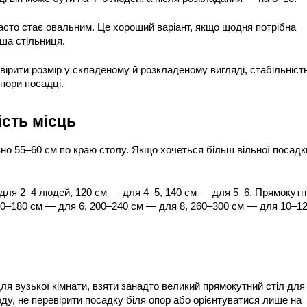
асто стає овальним. Це хороший варіант, якщо щодня потрібна 
ша стільниця.
ірити розмір у складеному й розкладеному вигляді, стабільність,
опори посадці.
ість місць
но 55–60 см по краю столу. Якщо хочеться більш вільної посадк
 для 2–4 людей, 120 см — для 4–5, 140 см — для 5–6. Прямокутн
60–180 см — для 6, 200–240 см — для 8, 260–300 см — для 10–12
я вузької кімнати, взяти занадто великий прямокутний стіл для 
ду, не перевірити посадку біля опор або орієнтуватися лише на 