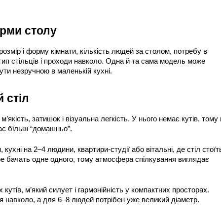
орми столу
озмір і форму кімнати, кількість людей за столом, потребу в 
ип стільців і проходи навколо. Одна й та сама модель може 
бути незручною в маленькій кухні.
 стіл
’якість, затишок і візуальна легкість. У нього немає кутів, тому в
дає більш “домашньо”.
кухні на 2–4 людини, квартири-студії або вітальні, де стіл стоїть
ре бачать одне одного, тому атмосфера спілкування виглядає 
кутів, м’який силует і гармонійність у компактних просторах. 
я навколо, а для 6–8 людей потрібен уже великий діаметр.