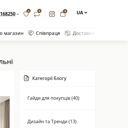
0
0
0
UA
168250
EN
ро магазин
Співпраця
Доставка та оплата
Ва
DE
PL
льні
Категорії блогу
Гайди для покупців (40)
Дизайн та Тренди (13)