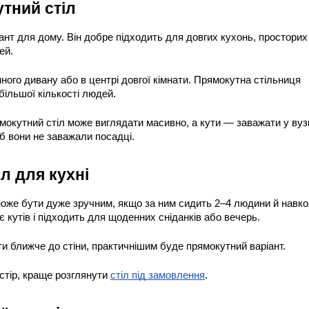
тний стіл
нт для дому. Він добре підходить для довгих кухонь, просторих 
ей.
ного дивану або в центрі довгої кімнати. Прямокутна стільниця 
більшої кількості людей.
ямокутний стіл може виглядати масивно, а кути — заважати у вуз
б вони не заважали посадці.
л для кухні
 може бути дуже зручним, якщо за ним сидить 2–4 людини й навкол
є кутів і підходить для щоденних сніданків або вечерь.
ти ближче до стіни, практичнішим буде прямокутний варіант.
стір, краще розглянути 
стіл під замовлення
.