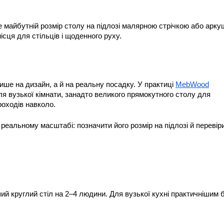
 майбутній розмір столу на підлозі малярною стрічкою або арку
ісця для стільців і щоденного руху.
ше на дизайн, а й на реальну посадку. У практиці 
MebWood
я вузької кімнати, занадто великого прямокутного столу для 
роходів навколо.
еальному масштабі: позначити його розмір на підлозі й перевіри
ий круглий стіл на 2–4 людини. Для вузької кухні практичнішим б