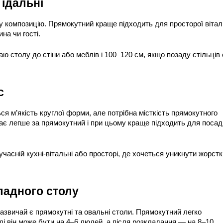
 їдальні
яку композицію. Прямокутний краще підходить для просторої віталь
на чи гості.
ю столу до стіни або меблів і 100–120 см, якщо позаду стільців є
с
я м’якість круглої форми, але потрібна місткість прямокутного 
ядає легше за прямокутний і при цьому краще підходить для посад
часній кухні-вітальні або просторі, де хочеться уникнути жорстк
ладного столу
вичай є прямокутні та овальні столи. Прямокутний легко 
і він може бути на 4–6 людей, а після розкладання — на 8–10.