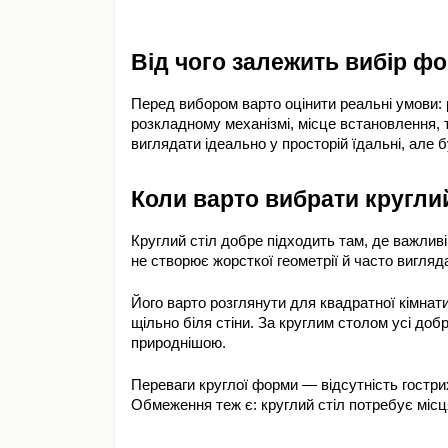
Від чого залежить вибір ф
Перед вибором варто оцінити реальні умови: р
розкладному механізмі, місце встановлення, т
виглядати ідеально у просторій їдальні, але 
Коли варто вибрати круглий
Круглий стіл добре підходить там, де важливі м
не створює жорсткої геометрії й часто вигля
Його варто розглянути для квадратної кімнати, 
щільно біля стіни. За круглим столом усі доб
природнішою.
Переваги круглої форми — відсутність гострих 
Обмеження теж є: круглий стіл потребує місц