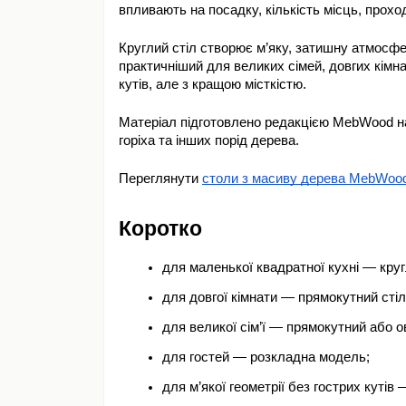
впливають на посадку, кількість місць, проход
Круглий стіл створює м’яку, затишну атмосфе
практичніший для великих сімей, довгих кімна
кутів, але з кращою місткістю.
Матеріал підготовлено редакцією MebWood на 
горіха та інших порід дерева.
Переглянути 
столи з масиву дерева MebWoo
Коротко
для маленької квадратної кухні — кру
для довгої кімнати — прямокутний стіл
для великої сім’ї — прямокутний або о
для гостей — розкладна модель;
для м’якої геометрії без гострих кутів 