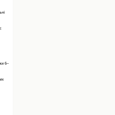
ні 
 
ки 6–
их 