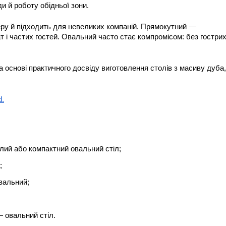
и й роботу обідньої зони.
ру й підходить для невеликих компаній. Прямокутний — 
т і частих гостей. Овальний часто стає компромісом: без гострих
основі практичного досвіду виготовлення столів з масиву дуба, 
Акція
Стіл рішень. Стиль
Затишок дому - Ст
d
.
Diplomat з масиву
В наявності
0
глий або компактний овальний стіл;
15 700 ₴
;
вальний;
— овальний стіл.