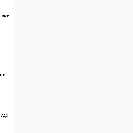
шами 
ти 
уде 