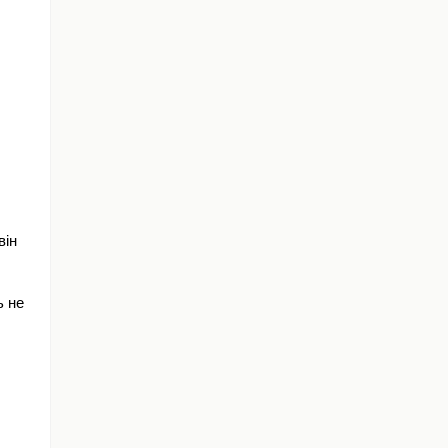
ін 
 не 