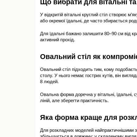
Що вибрати для вітальні та
У відкритій вітальні круглий стіл створює м’
або окремої їдальні, де часто збирається роди
Для їдальні бажано залишити 80–90 см від кра
активний прохід.
Овальний стіл як компромі
Овальний стіл підходить тим, кому подобаєтьс
столу. У нього немає гострих кутів, він вигл
8 людей.
Овальна форма доречна у вітальні, їдальні, су
ліній, але зберегти практичність.
Яка форма краще для розк
Для розкладних моделей найпрактичнішими заз
збільшується в довжину: у складеному вигляд