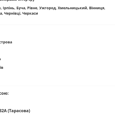
в, Ірпінь, Буча, Рівне, Ужгород, Хмельницький, Вінниця,
а, Чернівці, Черкаси
строва
ю
ів
сою:
32А (Тарасова)