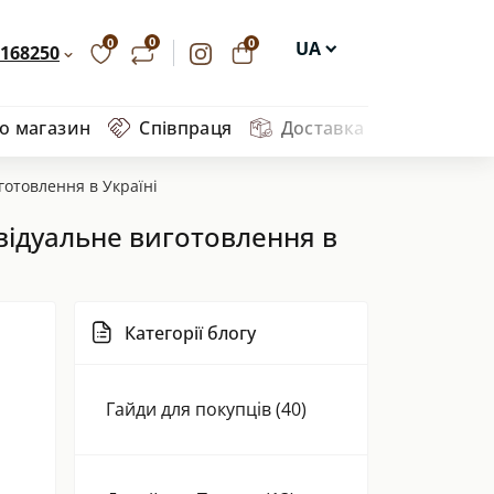
0
0
0
UA
168250
EN
ро магазин
Співпраця
Доставка та оплата
Ва
DE
PL
готовлення в Україні
відуальне виготовлення в
Категорії блогу
Гайди для покупців (40)