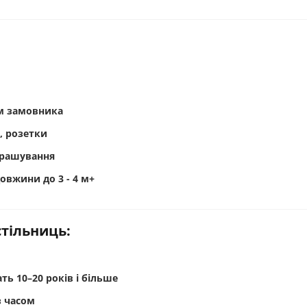
ом замовника
, розетки
 брашування
довжини до 3 - 4 м+
тільниць:
ть 10–20 років і більше
 часом