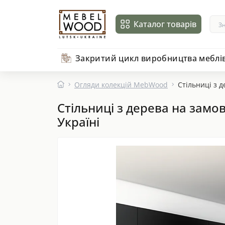
Каталог товарів
Закритий цикл виробництва меблі
Огляди колекцій MebWood
Стільниці з 
Стільниці з дерева на замо
Україні