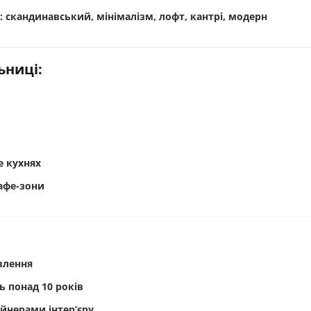
лі: скандинавський, мінімалізм, лофт, кантрі, модерн
ьниці:
ce кухнях
кафе-зони
влення
 понад 10 років
йнерами інтер’єру