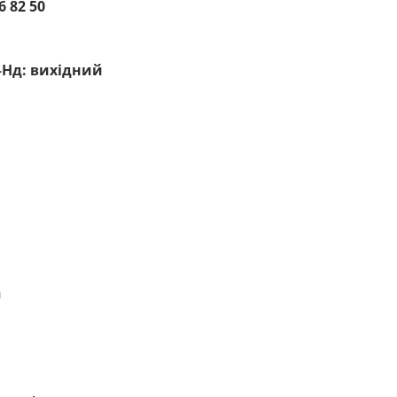
6 82 50
–Нд: вихідний
я