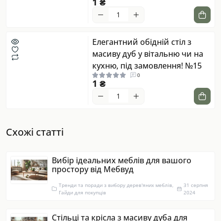
1 ₴
Елегантний обідній стіл з
масиву дуб у вітальню чи на
кухню, під замовлення! №15
0
1 ₴
Схожі статті
Вибір ідеальних меблів для вашого
простору від Мебвуд
Тренди та поради з вибору дерев'яних меблів,
31 серпня
Гайди для покупців
2024
Стільці та крісла з масиву дуба для