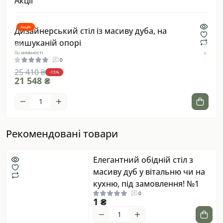
Акції
Акція
Акці
тіл
Дизайнерський стіл із масиву дуба, на
Дуб
вишуканій опорі
сти
В наявності
В ная
0
25 410 ₴
22 
-15%
21 548 ₴
18 
Рекомендовані товари
Елегантний обідній стіл з
масиву дуб у вітальню чи на
кухню, під замовлення! №1
0
1 ₴