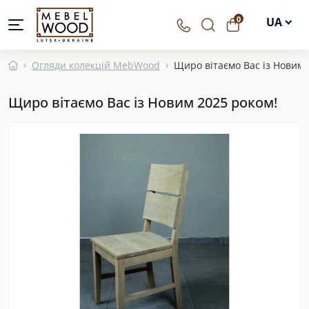
0
UA
EN
Огляди колекцій MebWood
Щиро вітаємо Вас із Новим 
DE
Щиро вітаємо Вас із Новим 2025 роком!
PL