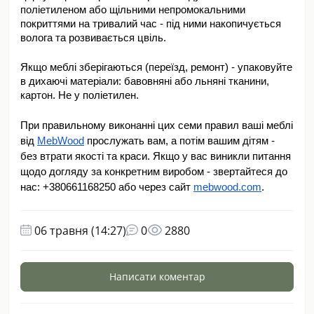
поліетиленом або щільними непромокальними 
покриттями на тривалий час - під ними накопичується 
волога та розвивається цвіль.
Якщо меблі зберігаються (переїзд, ремонт) - упаковуйте 
в дихаючі матеріали: бавовняні або льняні тканини, 
картон. Не у поліетилен.
При правильному виконанні цих семи правил ваші меблі 
від 
MebWood
 прослужать вам, а потім вашим дітям - 
без втрати якості та краси. Якщо у вас виникли питання 
щодо догляду за конкретним виробом - звертайтеся до 
нас: +380661168250 або через сайт 
mebwood.com
.
06 травня (14:27)
0
2880
Написати коментар