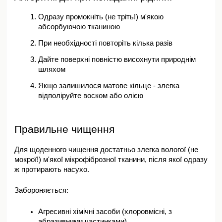
Одразу промокніть (не тріть!) м'якою 
абсорбуючою тканиною
При необхідності повторіть кілька разів
Дайте поверхні повністю висохнути природнім 
шляхом
Якщо залишилося матове кільце - злегка 
відполіруйте воском або олією
Правильне чищення
Для щоденного чищення достатньо злегка вологої (не 
мокрої!) м'якої мікрофіброзної тканини, після якої одразу 
ж протирають насухо.
Забороняється:
Агресивні хімічні засоби (хлоровмісні, з 
абразивними частинками)