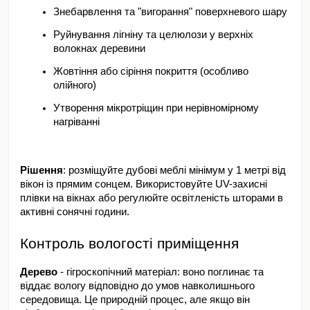
Знебарвлення та "вигорання" поверхневого шару
Руйнування лігніну та целюлози у верхніх 
волокнах деревини
Жовтіння або сіріння покриття (особливо 
олійного)
Утворення мікротріщин при нерівномірному 
нагріванні
Рішення
: розміщуйте дубові меблі мінімум у 1 метрі від 
вікон із прямим сонцем. Використовуйте UV-захисні 
плівки на вікнах або регулюйте освітленість шторами в 
активні сонячні години.
Контроль вологості приміщення
Дерево
 - гігроскопічний матеріал: воно поглинає та 
віддає вологу відповідно до умов навколишнього 
середовища. Це природній процес, але якщо він 