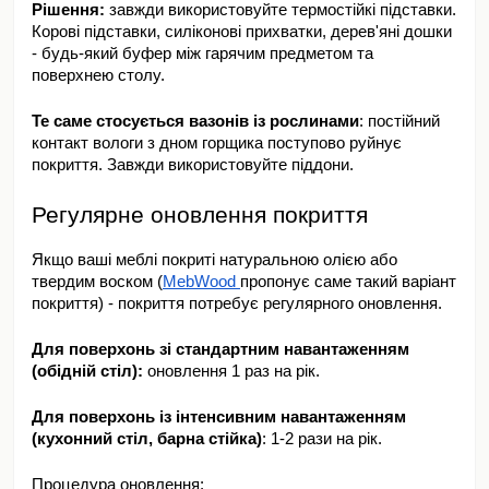
Рішення: 
завжди використовуйте термостійкі підставки. 
Корові підставки, силіконові прихватки, дерев'яні дошки 
- будь-який буфер між гарячим предметом та 
поверхнею столу.
Те саме стосується вазонів із рослинами
: постійний 
контакт вологи з дном горщика поступово руйнує 
покриття. Завжди використовуйте піддони.
Регулярне оновлення покриття
Якщо ваші меблі покриті натуральною олією або 
твердим воском (
MebWood 
пропонує саме такий варіант 
покриття) - покриття потребує регулярного оновлення.
Для поверхонь зі стандартним навантаженням 
(обідній стіл):
 оновлення 1 раз на рік. 
Для поверхонь із інтенсивним навантаженням 
(кухонний стіл, барна стійка)
: 1-2 рази на рік.
Процедура оновлення: