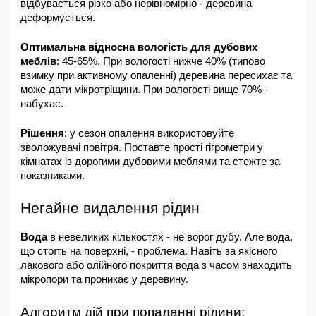
відбувається різко або нерівномірно - деревина 
деформується.
Оптимальна відносна вологість для дубових 
меблів
: 45-65%. При вологості нижче 40% (типово 
взимку при активному опаленні) деревина пересихає та 
може дати мікротріщини. При вологості вище 70% - 
набухає.
Рішення
: у сезон опалення використовуйте 
зволожувачі повітря. Поставте прості гігрометри у 
кімнатах із дорогими дубовими меблями та стежте за 
показниками.
Негайне видалення рідин
Вода
 в невеликих кількостях - не ворог дубу. Але вода, 
що стоїть на поверхні, - проблема. Навіть за якісного 
лакового або олійного покриття вода з часом знаходить 
мікропори та проникає у деревину.
Алгоритм дій при попаданні рідини: