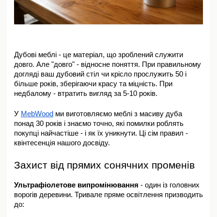
Дубові меблі - це матеріал, що зроблений служити 
довго. Але "довго" - відносне поняття. При правильному 
догляді ваш дубовий стіл чи крісло прослужить 50 і 
більше років, зберігаючи красу та міцність. При 
недбалому - втратить вигляд за 5-10 років.
У 
MebWood
 ми виготовляємо меблі з масиву дуба 
понад 30 років і знаємо точно, які помилки роблять 
покупці найчастіше - і як їх уникнути. Ці сім правил - 
квінтесенція нашого досвіду.
Захист від прямих сонячних променів
Ультрафіолетове випромінювання 
- один із головних 
ворогів деревини. Тривале пряме освітлення призводить 
до: