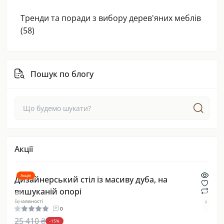
Тренди та поради з вибору дерев'яних меблів
(58)
Пошук по блогу
Акції
Акція
Акці
тіл
Дизайнерський стіл із масиву дуба, на
Дуб
вишуканій опорі
сти
В наявності
В ная
0
25 410 ₴
22 
-15%