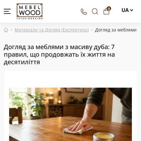
0
UA
EN
Матеріали та Догляд (Експертиза)
Догляд за меблями з 
DE
Догляд за меблями з масиву дуба: 7
PL
правил, що продовжать їх життя на
десятиліття