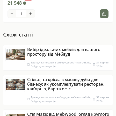
21 548 ₴
18 
Схожі статті
Вибір ідеальних меблів для вашого
простору від Мебвуд
Тренди та поради з вибору дерев'яних меблів,
31 серпня
Гайди для покупців
2024
Стільці та крісла з масиву дуба для
бізнесу: як укомплектувати ресторан,
кав’ярню, бар та офіс
Тренди та поради з вибору дерев'яних меблів,
31 серпня
Гайди для покупців
2024
Стіл Magic від MebWood: огляд круглого