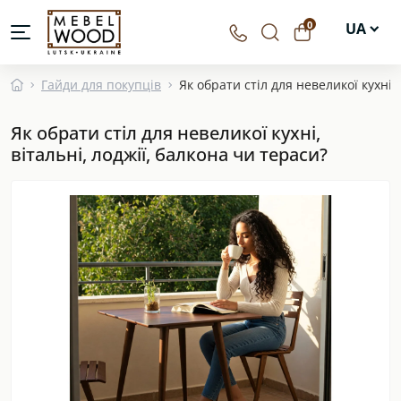
0
UA
EN
Гайди для покупців
Як обрати стіл для невеликої кухні, 
DE
Як обрати стіл для невеликої кухні,
PL
вітальні, лоджії, балкона чи тераси?