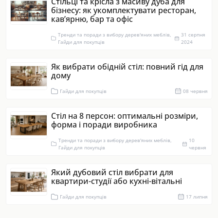
Стільці та крісла з масиву дуба для
бізнесу: як укомплектувати ресторан,
кав’ярню, бар та офіс
Тренди та поради з вибору дерев'яних меблів,
31 серпня
Гайди для покупців
2024
Як вибрати обідній стіл: повний гід для
дому
Гайди для покупців
08 червня
Стіл на 8 персон: оптимальні розміри,
форма і поради виробника
Тренди та поради з вибору дерев'яних меблів,
10
Гайди для покупців
червня
Який дубовий стіл вибрати для
квартири-студії або кухні-вітальні
Гайди для покупців
17 липня