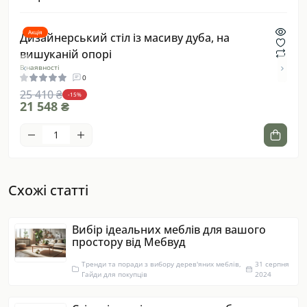
Акція
Акці
тіл
Дизайнерський стіл із масиву дуба, на
Дуб
вишуканій опорі
сти
В наявності
В ная
0
25 410 ₴
22 
-15%
21 548 ₴
18 
Схожі статті
Вибір ідеальних меблів для вашого
простору від Мебвуд
Тренди та поради з вибору дерев'яних меблів,
31 серпня
Гайди для покупців
2024