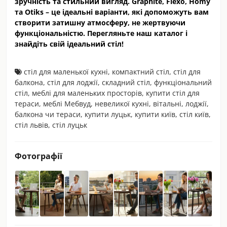
зручність та стильний вигляд.
Graphite, Flexo, Homy
та Otiks
– це ідеальні варіанти, які допоможуть вам
створити затишну атмосферу, не жертвуючи
функціональністю. Перегляньте наш каталог і
знайдіть свій ідеальний стіл!
стіл для маленької кухні
,
компактний стіл
,
стіл для
балкона
,
стіл для лоджії
,
складний стіл
,
функціональний
стіл
,
меблі для маленьких просторів
,
купити стіл для
тераси
,
меблі Мебвуд
,
невеликої кухні
,
вітальні
,
лоджії
,
балкона чи тераси
,
купити луцьк
,
купити київ
,
стіл київ
,
стіл львів
,
стіл луцьк
Фотографії