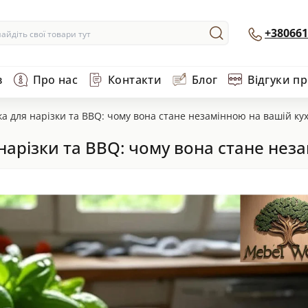
+380661
в
Про нас
Контакти
Блог
Відгуки п
а для нарізки та BBQ: чому вона стане незамінною на вашій кух
арізки та BBQ: чому вона стане неза