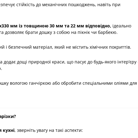
печує стійкість до механічних пошкоджень, навіть при
х330
мм
із товщиною 30 мм та 22 мм відповідно,
ідеально
ага дозволяє брати дошку з собою на пікнік чи барбекю.
й і безпечний матеріал, який не містить хімічних покриттів.
 додає дощі природної краси, що пасує до будь-якого інтер’єру 
.
шку вологою ганчіркою або обробити спеціальними оліями для
арізки?
 кухні
, зверніть увагу на такі аспекти: