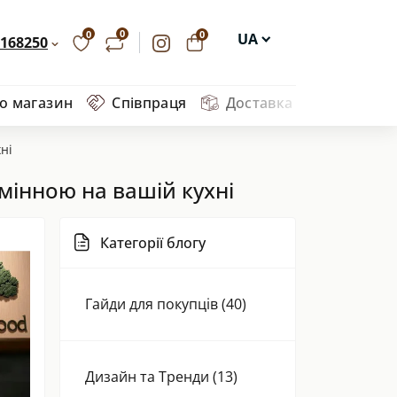
0
0
0
UA
168250
EN
ро магазин
Співпраця
Доставка та оплата
Ва
DE
PL
ні
мінною на вашій кухні
Категорії блогу
Гайди для покупців (40)
Дизайн та Тренди (13)