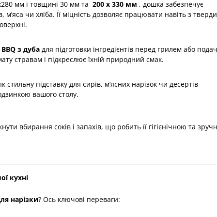
280 мм і товщині 30 мм та
200 х 330
мм
, дошка забезпечує
в, м’яса чи хліба. Її міцність дозволяє працювати навіть з тверд
оверхні.
 BBQ з дуба
для підготовки інгредієнтів перед грилем або подач
мату стравам і підкреслює їхній природний смак.
як стильну підставку для сирів, м’ясних нарізок чи десертів –
одзинкою вашого столу.
нути вбирання соків і запахів, що робить її гігієнічною та зруч
ої кухні
ля нарізки
? Ось ключові переваги: