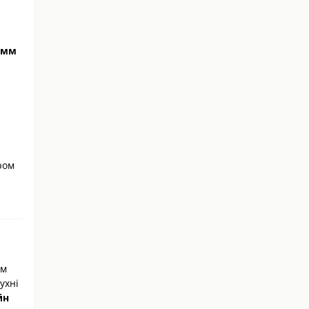
мм
ром
м
ухні
йн