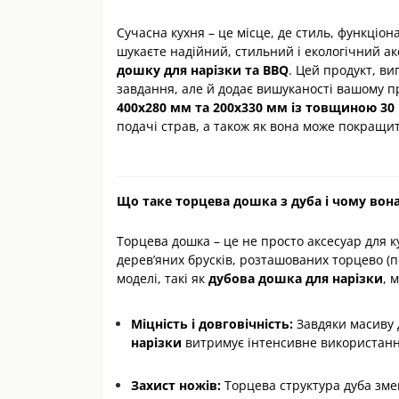
Сучасна кухня – це місце, де стиль, функціон
шукаєте надійний, стильний і екологічний ак
дошку для нарізки та BBQ
. Цей продукт, в
завдання, але й додає вишуканості вашому п
400х280 мм та 200х330
мм
із товщиною 30 
подачі страв, а також як вона може покращи
Що таке торцева дошка з дуба і чому вон
Торцева дошка – це не просто аксесуар для к
дерев’яних брусків, розташованих торцево (п
моделі, такі як
дубова дошка для нарізки
, 
Міцність і довговічність:
Завдяки масиву 
нарізки
витримує інтенсивне використання 
Захист ножів:
Торцева структура дуба зме