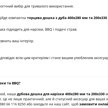
логічний вибір для тривалого використання.
дійде компактна
торцева дошка з дуба
400х280 мм та 200х330
а підходить для нарізки, BBQ і подачі страв.
овнить ваш інтер’єр.
дповідає всім цим критеріям і стане вашим улюбленим аксесуа
зки та BBQ?
ood, наша
дубова дошка для нарізки 400х280 мм та 200х330
м
. Це не лише практичний, але й статусний аксесуар для вашої к
380 66 116 8250 або заходьте на наш сайт, щоб
замовити онла