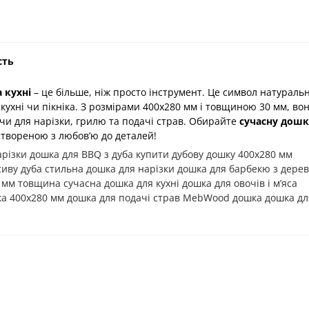
сть
 кухні
– це більше, ніж просто інструмент. Це символ натуральн
ї кухні чи пікніка. З розмірами 400х280 мм і товщиною 30 мм, вон
чи для нарізки, грилю та подачі страв. Обирайте
сучасну дошк
створеною з любов’ю до деталей!
різки дошка для BBQ з дуба купити дубову дошку 400х280 мм
сиву дуба стильна дошка для нарізки дошка для барбекю з дере
мм товщина сучасна дошка для кухні дошка для овочів і м’яса
а 400х280 мм дошка для подачі страв MebWood дошка дошка дл