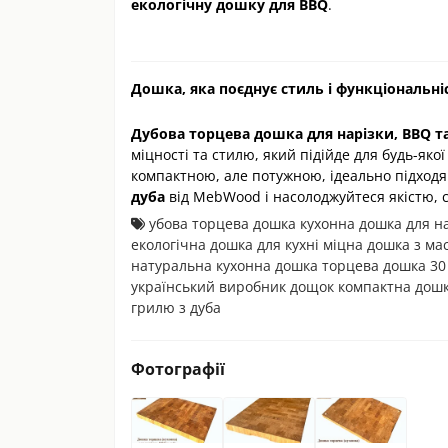
екологічну дошку для BBQ
.
Дошка, яка поєднує стиль і функціональні
Дубова торцева дошка для нарізки, BBQ та
міцності та стилю, який підійде для будь-яко
компактною, але потужною, ідеально підходя
дуба
від MebWood і насолоджуйтеся якістю, 
убова торцева дошка кухонна дошка для на
екологічна дошка для кухні міцна дошка з ма
натуральна кухонна дошка торцева дошка 30 
український виробник дощок компактна дошк
грилю з дуба
Фотографії