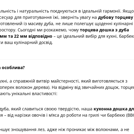
альність і натуральність поєднуються в ідеальній гармонії. Якщо
сесуар для приготування їжі, зверніть увагу на
дубову торцеву
иготовлений із масиву дуба, не лише полегшує щоденні кулінарні
ростору. Сьогодні ми розкажемо, чому
торцева дошка з дуба
мм та 22 мм відповідно
– це ідеальний вибір для кухні, барбе
ти ваш кулінарний досвід.
Акція
Стіл рішень. Стиль
Затишок дому - Ст
Diplomat з масиву
а особлива?
В наявності
0
ухні, а справжній витвір майстерності, який виготовляється з
оперек волокон дерева). На відміну від звичайних дощок, торце
15 700 ₴
мають унікальні властивості:
дуба, який славиться своєю твердістю, наша
кухонна дошка дл
– від нарізки овочів і м’яса до роботи на грилі чи барбекю (BB
ншує зношування лез, адже ніж проникає між волокнами, а не