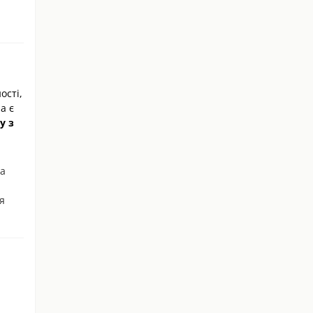
ості,
а є
у з
ва
я