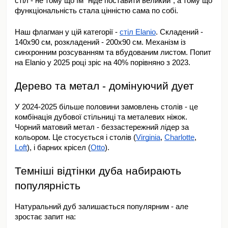
стіл - не тому що їм "ніде поставити великий", а тому що 
функціональність стала цінністю сама по собі.
Наш флагман у цій категорії - 
стіл Elanio
. Складений - 
140x90 см, розкладений - 200x90 см. Механізм із 
синхронним розсуванням та вбудованим листом. Попит 
на Elanio у 2025 році зріс на 40% порівняно з 2023.
Дерево та метал - домінуючий дует
У 2024-2025 більше половини замовлень столів - це 
комбінація дубової стільниці та металевих ніжок. 
Чорний матовий метал - беззастережний лідер за 
кольором. Це стосується і столів (
Virginia
, 
Charlotte
, 
Loft
), і барних крісел (
Otto
).
Темніші відтінки дуба набирають 
популярність
Натуральний дуб залишається популярним - але 
зростає запит на: