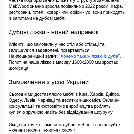
Частка корпоративних клієнтів у структурі замовлень 
MebWood значно зросла порівняно з 2022 роком. Кафе, 
ресторани, готелі, коворкінги, офіси - усі вони приходять 
із запитами на дубові меблі.
Дубові ліжка - новий напрямок
Клієнти, що замовили у нас стіл або стільці та 
залишилися задоволені, повертаються. 
Найпоширеніший запит: "
Хочемо таке ж ліжко із дуба
". 
Попит на наше ліжко з масиву 1600x2000 мм зростає 
щомісяця.
Замовлення з усієї України
Сьогодні ми доставляємо меблі в Київ, Харків, Дніпро, 
Одесу, Львів, Чернівці та десятки інших міст. Онлайн-
консультації та фотозвіти з виробництва роблять 
купівлю зручною навіть без відвідування шоуруму.
Якщо ви хочете замовити дубові меблі - телефонуйте 
+380661168250 , +380967228292