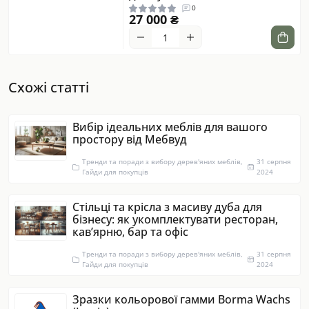
0
27 000 ₴
Схожі статті
Вибір ідеальних меблів для вашого
простору від Мебвуд
Тренди та поради з вибору дерев'яних меблів,
31 серпня
Гайди для покупців
2024
Стільці та крісла з масиву дуба для
бізнесу: як укомплектувати ресторан,
кав’ярню, бар та офіс
Тренди та поради з вибору дерев'яних меблів,
31 серпня
Гайди для покупців
2024
Зразки кольорової гамми Borma Wachs