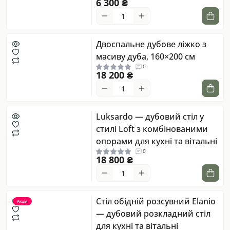
6 300 ₴
Двоспальне дубове ліжко з
масиву дуба, 160×200 см
0
18 200 ₴
Luksardo — дубовий стіл у
стилі Loft з комбінованими
опорами для кухні та вітальні
0
18 800 ₴
Стіл обідній розсувний Elanio
Акція
— дубовий розкладний стіл
для кухні та вітальні