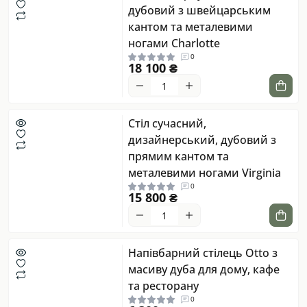
дубовий з швейцарським
кантом та металевими
ногами Charlotte
0
18 100 ₴
Стіл сучасний,
дизайнерський, дубовий з
прямим кантом та
металевими ногами Virginia
0
15 800 ₴
Напівбарний стілець Otto з
масиву дуба для дому, кафе
та ресторану
0