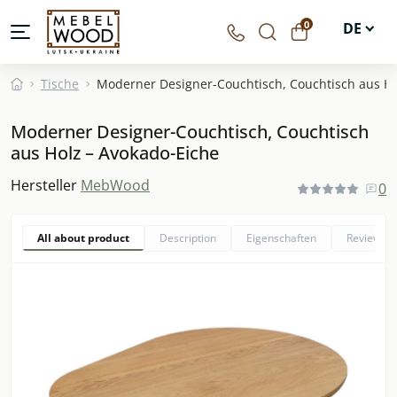
0
DE
UA
Tische
Moderner Designer-Couchtisch, Couchtisch aus Ho
EN
Moderner Designer-Couchtisch, Couchtisch
PL
aus Holz – Avokado-Eiche
Hersteller
MebWood
0
All about product
Description
Eigenschaften
Reviews
0