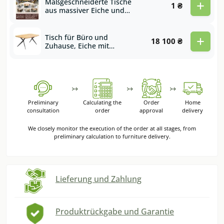
+
Maßgeschneiderte Tische
1 ₴
aus massiver Eiche und
Walnuss
+
Tisch für Büro und
18 100 ₴
Zuhause, Eiche mit
Schweizer Kante und
Charlotte-Metallbeinen
↣
↣
↣
Preliminary
Calculating the
Order
Home
consultation
order
approval
delivery
We closely monitor the execution of the order at all stages, from
preliminary calculation to furniture delivery.
Lieferung und Zahlung
Produktrückgabe und Garantie