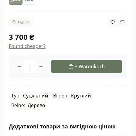
Lagernd
3 700 ₴
Found cheaper?
+ Warenkorb
Typ:
Суцільний
Bilden:
Круглий
Beine:
Дерево
Додаткові товари за вигідною ціною