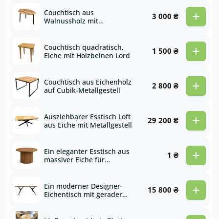
+
Couchtisch aus
3 000 ₴
Walnussholz mit
Holzbeinen Modern
+
Couchtisch quadratisch,
1 500 ₴
Eiche mit Holzbeinen Lord
+
Couchtisch aus Eichenholz
2 800 ₴
auf Cubik-Metallgestell
+
Ausziehbarer Esstisch Loft
29 200 ₴
aus Eiche mit Metallgestell
+
Ein eleganter Esstisch aus
1 ₴
massiver Eiche für
Wohnzimmer oder Küche,
auf Bestellung! Nr. 1
+
Ein moderner Designer-
15 800 ₴
Eichentisch mit gerader
Kante und Virginia-
Metallbeinen