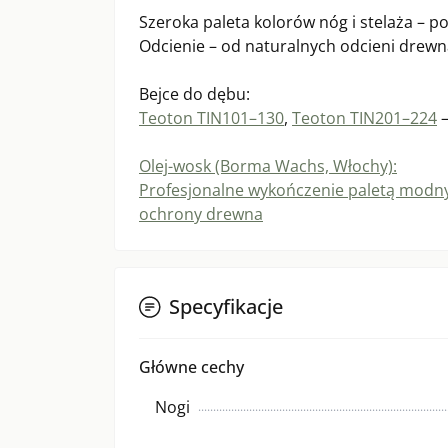
Szeroka paleta kolorów nóg i stelaża – p
Odcienie – od naturalnych odcieni drewn
Bejce do dębu:
Teoton TIN101–130
,
Teoton TIN201–224
—
Olej-wosk (Borma Wachs, Włochy):
Profesjonalne wykończenie paletą modny
ochrony drewna
Specyfikacje
Główne cechy
Nogi