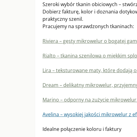
Szeroki wybór tkanin obiciowych – stwórz 
Dobierz fakturę, kolor i doznania dotyk
praktyczny szenil.
Pracujemy na sprawdzonych tkaninach:
Riviera – gęsty mikrowelur o bogatej gam
Rialto – tkanina szenilowa o miękkim splo
Lira – teksturowane maty, które dodają o
Dream – delikatny mikrowelur, przyjemn
Marino – odporny na zużycie mikrowelur
Avelina – wysokiej jakości mikrowelur z e
Idealne połączenie koloru i faktury