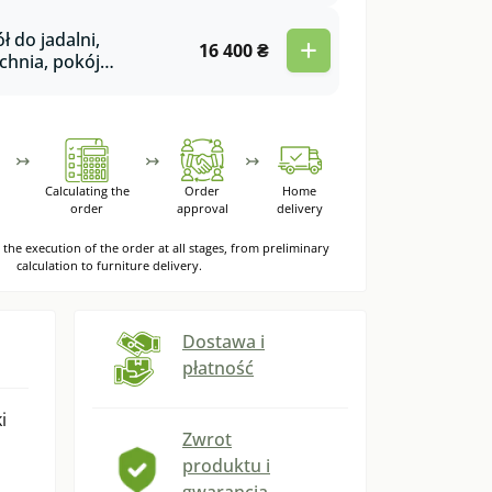
tawkami z drewna
perator
ół do jadalni,
+
16 400 ₴
chnia, pokój
ienny, okrągły
ładany ze
wajcarskim
rzeżem i
↣
↣
↣
ewnianymi nogami
n
Calculating the
Order
Home
order
approval
delivery
the execution of the order at all stages, from preliminary
calculation to furniture delivery.
Dostawa i
płatność
i
Zwrot
produktu i
gwarancja