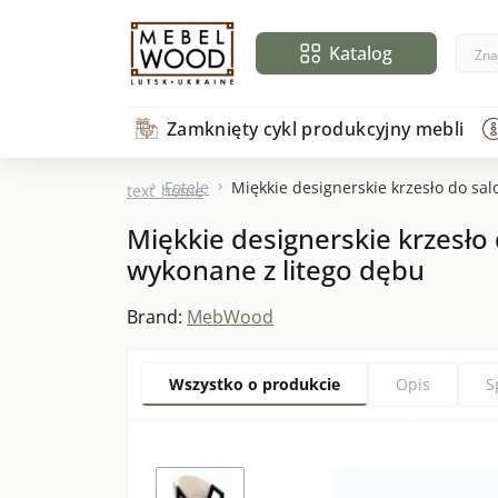
Katalog
Zamknięty cykl produkcyjny mebli
Fotele
Miękkie designerskie krzesło do sal
text_home
Miękkie designerskie krzesło 
wykonane z litego dębu
Brand:
MebWood
Wszystko o produkcie
Opis
S