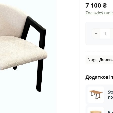
7 100 ₴
Znalazłeś tanie
Nogi:
Дерев
Додаткові 
St
no
z 
ob
ko
Ru