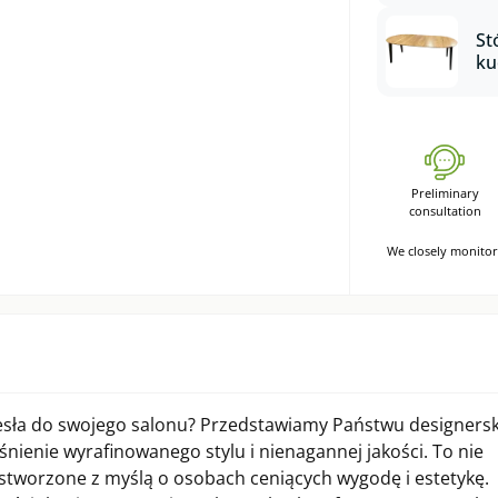
ws
Im
St
ku
dz
sk
sz
ob
dr
Su
Preliminary
consultation
We closely monitor 
sła do swojego salonu? Przedstawiamy Państwu designersk
leśnienie wyrafinowanego stylu i nienagannej jakości. To nie
, stworzone z myślą o osobach ceniących wygodę i estetykę.