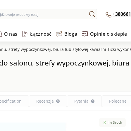
+380661
O nas
Łączność
Bloga
Opinie o sklepie
onu, strefy wypoczynkowej, biura lub stylowej kawiarni Ticsi wykon
do salonu, strefy wypoczynkowej, biura l
pecification
Recenzje
Pytania
Polecane
0
0
In Stock