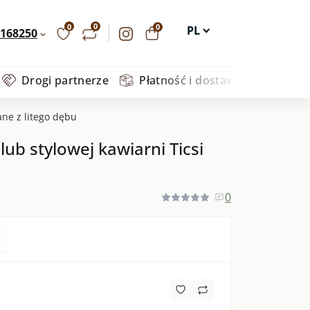
0
0
0
PL
168250
UA
Drogi partnerze
Płatność i dostawa
Oferty pr
EN
DE
ane z litego dębu
ub stylowej kawiarni Ticsi
0