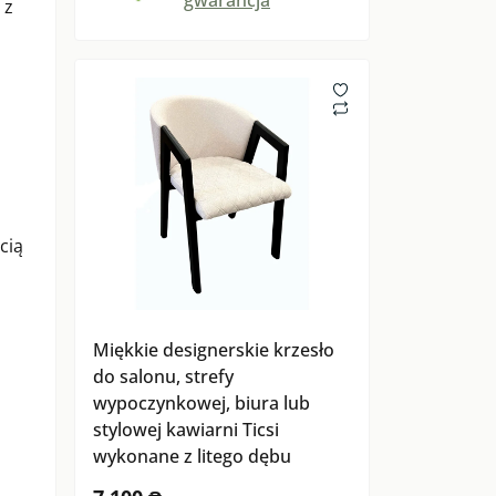
 z
cią
Miękkie designerskie krzesło
do salonu, strefy
wypoczynkowej, biura lub
stylowej kawiarni Ticsi
wykonane z litego dębu