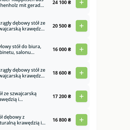
+
24 100 ₴
pornikami Chikago
chenholz mit gerader
nte und Etude-
tallbeinen
rągły dębowy stół ze
+
20 500 ₴
wajcarską krawędzią
 drewnianej nodze
ntasy
ylowy stół do biura,
+
16 000 ₴
binetu, salonu
konany z litego
ewna dębowego w
yginalnym stylu
rągły dębowy stół ze
+
18 600 ₴
king
wajcarską krawędzią
 drewnianej nodze
price
ół ze szwajcarską
+
17 200 ₴
awędzią i
talowymi nogami z
ewnianymi
tawkami z dębu
ół dębowy z
+
16 800 ₴
ooklyn
turalną krawędzią i
talowymi nogami ze